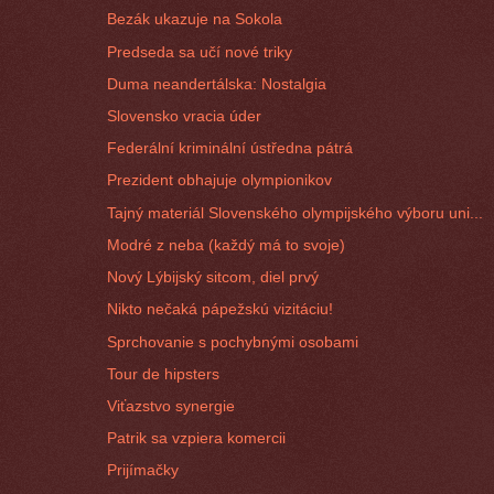
Bezák ukazuje na Sokola
Predseda sa učí nové triky
Duma neandertálska: Nostalgia
Slovensko vracia úder
Federální kriminální ústředna pátrá
Prezident obhajuje olympionikov
Tajný materiál Slovenského olympijského výboru uni...
Modré z neba (každý má to svoje)
Nový Lýbijský sitcom, diel prvý
Nikto nečaká pápežskú vizitáciu!
Sprchovanie s pochybnými osobami
Tour de hipsters
Viťazstvo synergie
Patrik sa vzpiera komercii
Prijímačky