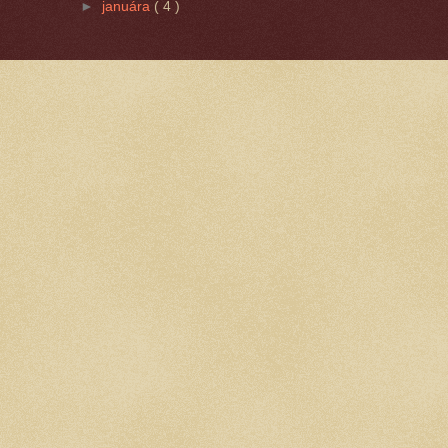
►
januára
( 4 )