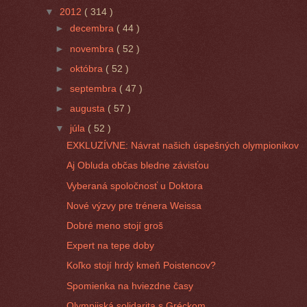
▼
2012
( 314 )
►
decembra
( 44 )
►
novembra
( 52 )
►
októbra
( 52 )
►
septembra
( 47 )
►
augusta
( 57 )
▼
júla
( 52 )
EXKLUZÍVNE: Návrat našich úspešných olympionikov
Aj Obluda občas bledne závisťou
Vyberaná spoločnosť u Doktora
Nové výzvy pre trénera Weissa
Dobré meno stojí groš
Expert na tepe doby
Koľko stojí hrdý kmeň Poistencov?
Spomienka na hviezdne časy
Olympijská solidarita s Gréckom