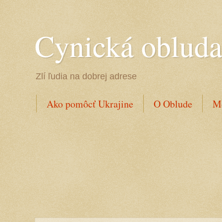
Cynická oblud
Zlí ľudia na dobrej adrese
Ako pomôcť Ukrajine
O Oblude
Mo