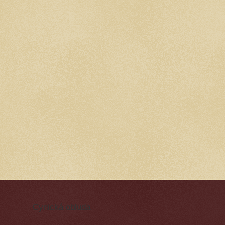
Cynická obluda