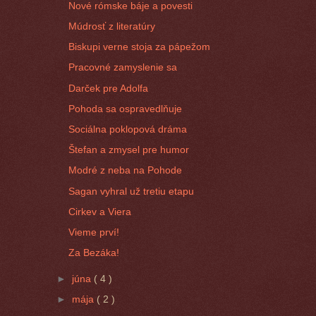
Nové rómske báje a povesti
Múdrosť z literatúry
Biskupi verne stoja za pápežom
Pracovné zamyslenie sa
Darček pre Adolfa
Pohoda sa ospravedlňuje
Sociálna poklopová dráma
Štefan a zmysel pre humor
Modré z neba na Pohode
Sagan vyhral už tretiu etapu
Cirkev a Viera
Vieme prví!
Za Bezáka!
►
júna
( 4 )
►
mája
( 2 )