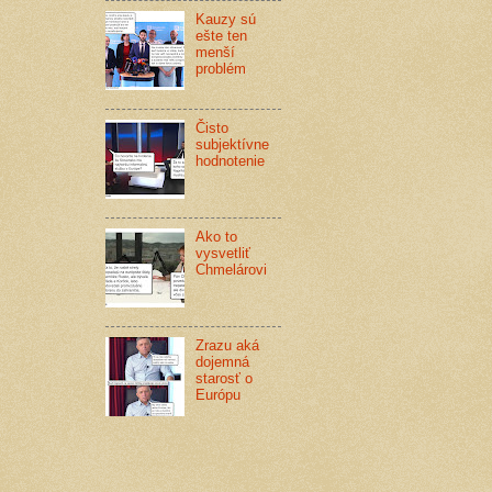
Kauzy sú
ešte ten
menší
problém
Čisto
subjektívne
hodnotenie
Ako to
vysvetliť
Chmelárovi
Zrazu aká
dojemná
starosť o
Európu