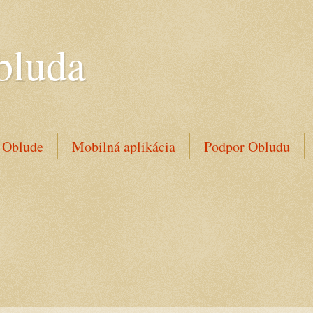
bluda
 Oblude
Mobilná aplikácia
Podpor Obludu