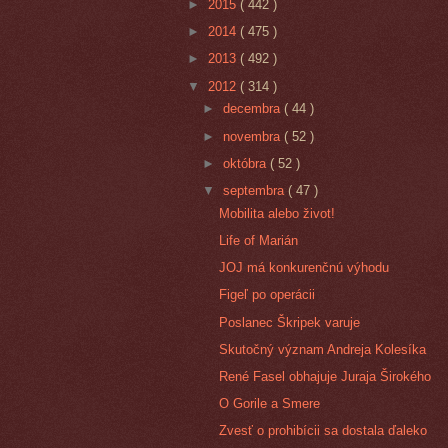
►
2015
( 442 )
►
2014
( 475 )
►
2013
( 492 )
▼
2012
( 314 )
►
decembra
( 44 )
►
novembra
( 52 )
►
októbra
( 52 )
▼
septembra
( 47 )
Mobilita alebo život!
Life of Marián
JOJ má konkurenčnú výhodu
Figeľ po operácii
Poslanec Škripek varuje
Skutočný význam Andreja Kolesíka
René Fasel obhajuje Juraja Širokého
O Gorile a Smere
Zvesť o prohibícii sa dostala ďaleko