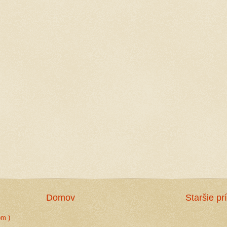
Domov
Staršie pr
om )