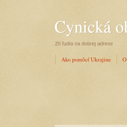
Cynická o
Zlí ľudia na dobrej adrese
Ako pomôcť Ukrajine
O