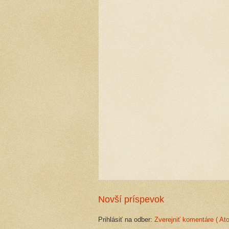
Novší príspevok
Prihlásiť na odber:
Zverejniť komentáre ( At