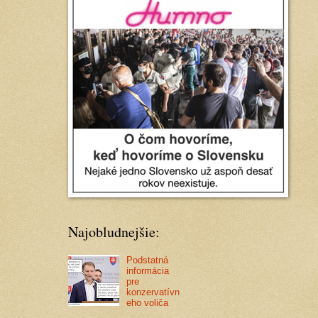
Najobludnejšie:
Podstatná
informácia
pre
konzervatívn
eho voliča