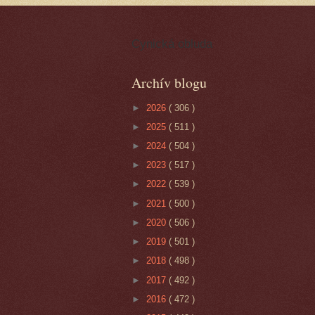
Cynická obluda
Archív blogu
►
2026
( 306 )
►
2025
( 511 )
►
2024
( 504 )
►
2023
( 517 )
►
2022
( 539 )
►
2021
( 500 )
►
2020
( 506 )
►
2019
( 501 )
►
2018
( 498 )
►
2017
( 492 )
►
2016
( 472 )