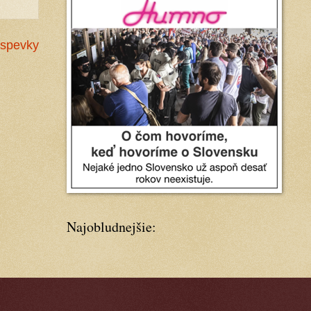
íspevky
Najobludnejšie: