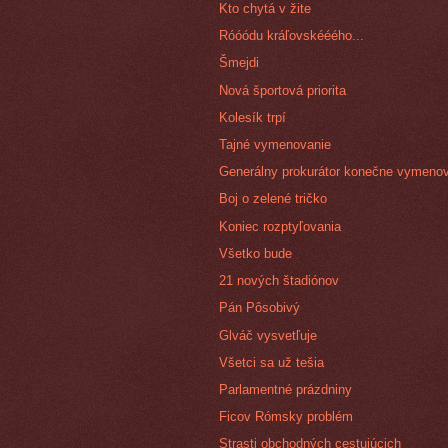
Kto chytá v žite
Róóódu kráľovskééého...
Šmejdi
Nová športová priorita
Kolesík trpí
Tajné vymenovanie
Generálny prokurátor konečne vymeno
Boj o zelené tričko
Koniec rozptyľovania
Všetko bude
21 nových štadiónov
Pán Pôsobivý
Glváč vysvetľuje
Všetci sa už tešia
Parlamentné prázdniny
Ficov Rómsky problém
Strasti obchodných cestujúcich