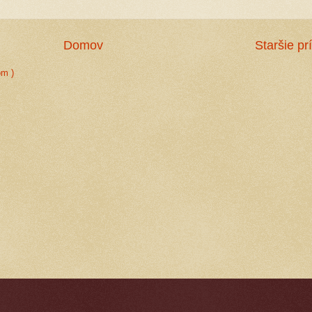
Domov
Staršie pr
om )