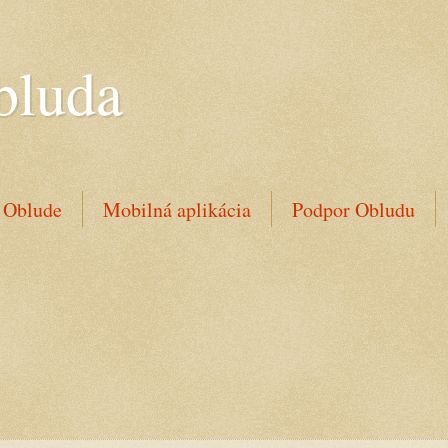
bluda
 Oblude
Mobilná aplikácia
Podpor Obludu