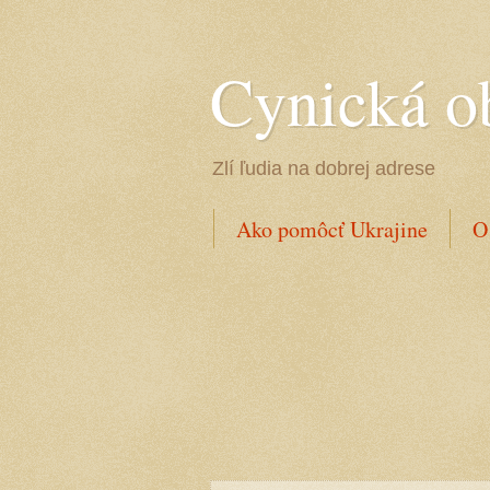
Cynická o
Zlí ľudia na dobrej adrese
Ako pomôcť Ukrajine
O