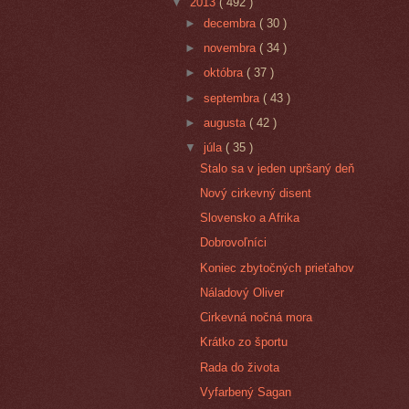
▼
2013
( 492 )
►
decembra
( 30 )
►
novembra
( 34 )
►
októbra
( 37 )
►
septembra
( 43 )
►
augusta
( 42 )
▼
júla
( 35 )
Stalo sa v jeden upršaný deň
Nový cirkevný disent
Slovensko a Afrika
Dobrovoľníci
Koniec zbytočných prieťahov
Náladový Oliver
Cirkevná nočná mora
Krátko zo športu
Rada do života
Vyfarbený Sagan