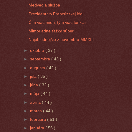
Medvedia služba
Prezident vo Francúzskej légii
Čim viac mien, tým viac funkcií
Mimoriadne ťažký súper
Najobludnejšie z novembra MMXIII.
►
októbra
( 37 )
►
septembra
( 43 )
►
augusta
( 42 )
►
júla
( 35 )
►
júna
( 32 )
►
mája
( 44 )
►
apríla
( 44 )
►
marca
( 44 )
►
februára
( 51 )
►
januára
( 56 )