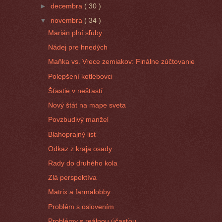
►
decembra
( 30 )
▼
novembra
( 34 )
Marián plní sľuby
Nádej pre hnedých
Maňka vs. Vrece zemiakov: Finálne zúčtovanie
Polepšení kotlebovci
Šťastie v nešťastí
Nový štát na mape sveta
Povzbudivý manžel
Blahoprajný list
Odkaz z kraja osady
Rady do druhého kola
Zlá perspektíva
Matrix a farmalobby
Problém s oslovením
Problémy s reálnou účasťou