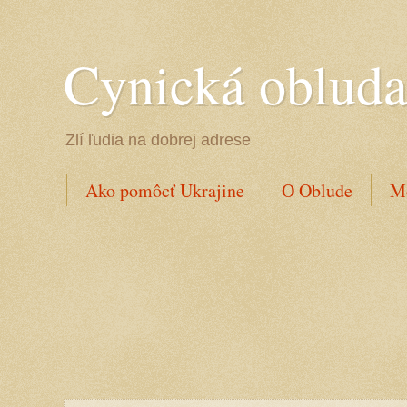
Cynická oblud
Zlí ľudia na dobrej adrese
Ako pomôcť Ukrajine
O Oblude
Mo