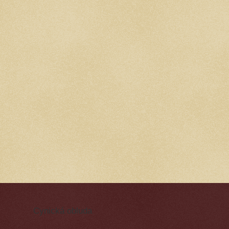
Cynická obluda