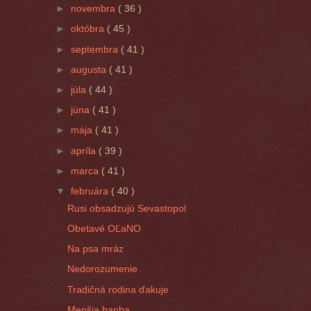
►
novembra
( 36 )
►
októbra
( 45 )
►
septembra
( 41 )
►
augusta
( 41 )
►
júla
( 44 )
►
júna
( 41 )
►
mája
( 41 )
►
apríla
( 39 )
►
marca
( 41 )
▼
februára
( 40 )
Rusi obsadzujú Sevastopol
Obetavé OĽaNO
Na psa mráz
Nedorozumenie
Tradičná rodina ďakuje
Menšia hanba