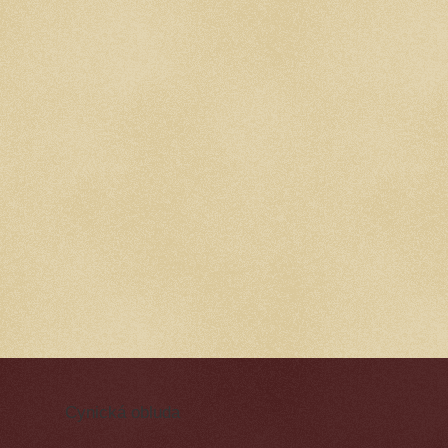
Cynická obluda