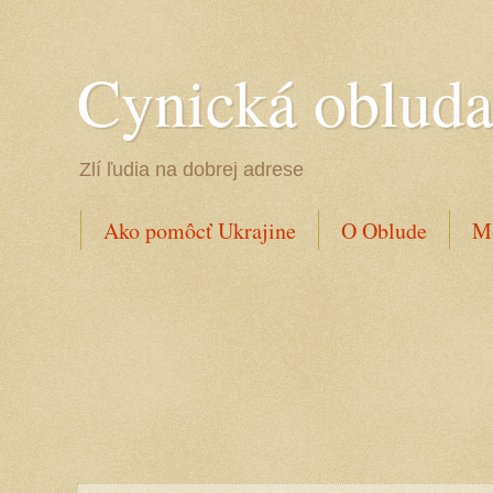
Cynická oblud
Zlí ľudia na dobrej adrese
Ako pomôcť Ukrajine
O Oblude
Mo