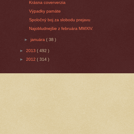
Krásna coververzia
Výpadky pamäte
Spoločný boj za slobodu prejavu
Najobludnejšie z februára MMXIV.
►
januára
( 38 )
►
2013
( 492 )
►
2012
( 314 )