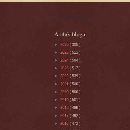
Cynická obluda
Archív blogu
►
2026
( 305 )
►
2025
( 511 )
►
2024
( 504 )
►
2023
( 517 )
►
2022
( 539 )
►
2021
( 500 )
►
2020
( 506 )
►
2019
( 501 )
►
2018
( 498 )
►
2017
( 492 )
►
2016
( 472 )