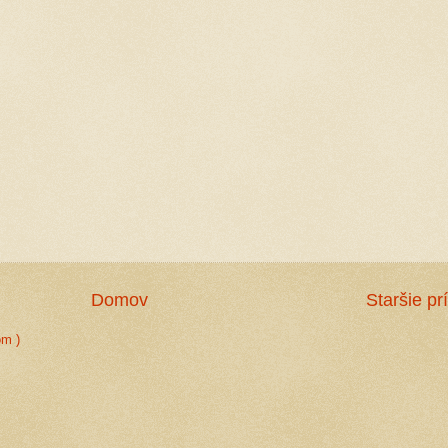
Domov
Staršie pr
om )