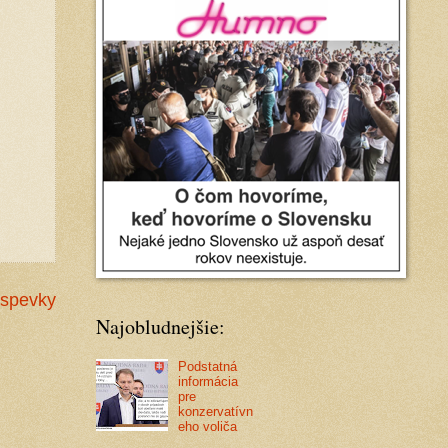
íspevky
Najobludnejšie:
Podstatná
informácia
pre
konzervatívn
eho voliča