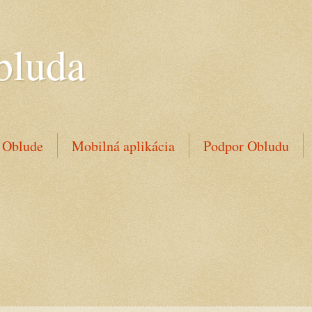
bluda
 Oblude
Mobilná aplikácia
Podpor Obludu