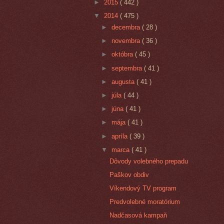
►
2015
( 442 )
▼
2014
( 475 )
►
decembra
( 28 )
►
novembra
( 36 )
►
októbra
( 45 )
►
septembra
( 41 )
►
augusta
( 41 )
►
júla
( 44 )
►
júna
( 41 )
►
mája
( 41 )
►
apríla
( 39 )
▼
marca
( 41 )
Dôvody volebného prepadu
Paškov obdiv
Víkendový TV program
Predvolebné moratórium
Nadčasová kampaň