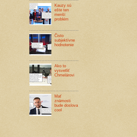
Kauzy sú
ešte ten
menší
problém
Čisto
subjektívne
hodnotenie
Ako to
vysvetliť
Chmelárovi
Mať
známosti
bude doslova
cool