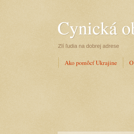
Cynická o
Zlí ľudia na dobrej adrese
Ako pomôcť Ukrajine
O