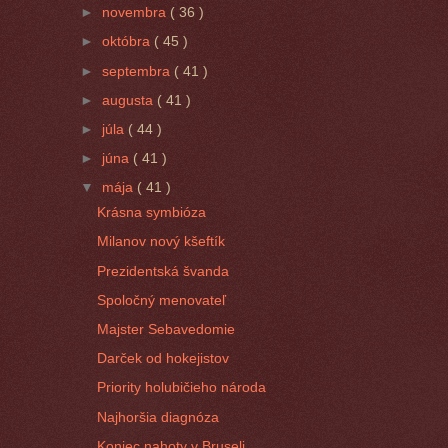
►
novembra
( 36 )
►
októbra
( 45 )
►
septembra
( 41 )
►
augusta
( 41 )
►
júla
( 44 )
►
júna
( 41 )
▼
mája
( 41 )
Krásna symbióza
Milanov nový kšeftík
Prezidentská švanda
Spoločný menovateľ
Majster Sebavedomie
Darček od hokejistov
Priority holubičieho národa
Najhoršia diagnóza
Koniec nahoty v Bruseli