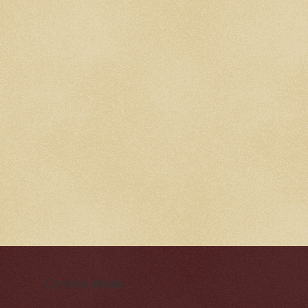
Cynická obluda