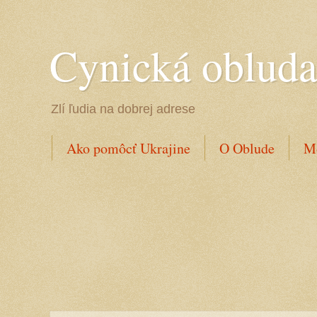
Cynická oblud
Zlí ľudia na dobrej adrese
Ako pomôcť Ukrajine
O Oblude
Mo