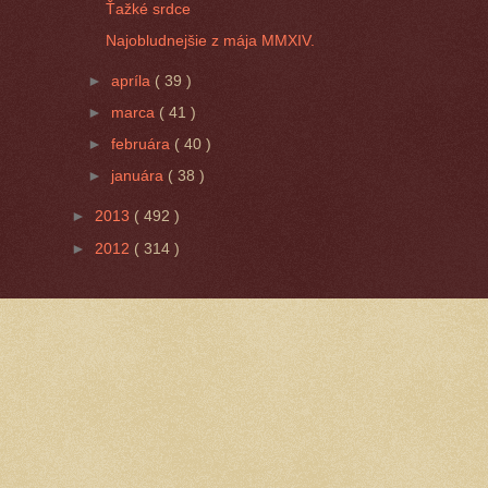
Ťažké srdce
Najobludnejšie z mája MMXIV.
►
apríla
( 39 )
►
marca
( 41 )
►
februára
( 40 )
►
januára
( 38 )
►
2013
( 492 )
►
2012
( 314 )