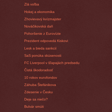
Zlá voľba
Hokej a ekonomika
Zhovievavý kvízmajster
Nováčikovská daň
Pohoršenie z Eurovízie
Prezident odpovedá Kiskovi
Lesk a bieda sankcií
SaS ponúka skúsenosti
FC Liverpool v šľapajách predsedu
Čistá škodoradosť
10 rokov eurofondov
Záhuba Štefánikova
Zdesenie v Česku
Deje sa niečo?
Bulvár smúti