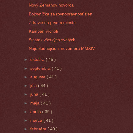
Nový Zemanov hovorca
Bojovníčka za rovnoprávnosť žien
Zdravie na prvom mieste
Kampaň vrcholí
Sviatok všetkých svätých
Najobludnejšie z novembra MMXIV.
►
októbra
( 45 )
►
septembra
( 41 )
►
augusta
( 41 )
►
júla
( 44 )
►
júna
( 41 )
►
mája
( 41 )
►
apríla
( 39 )
►
marca
( 41 )
►
februára
( 40 )