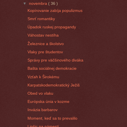
▼
novembra
( 36 )
Kopírovanie zabíja populizmus
Smrť romantiky
Úpadok ruskej propagandy
Váhostav nestíha
Železnice a školstvo
Vlaky pre študentov
Správy pre väčšinového diváka
Bašta sociálnej demokracie
Vzťah k Širokému
Karpatskodemokratický Ježiš
Obed vo vlaku
Európska únia v kozme
Invázia barbarov
Moment, keď sa to prevalilo
Lipšic na námestí