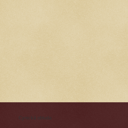
Cynická obluda