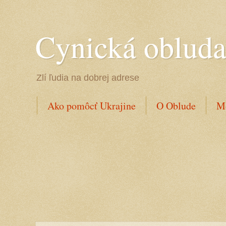
Cynická oblud
Zlí ľudia na dobrej adrese
Ako pomôcť Ukrajine
O Oblude
Mo