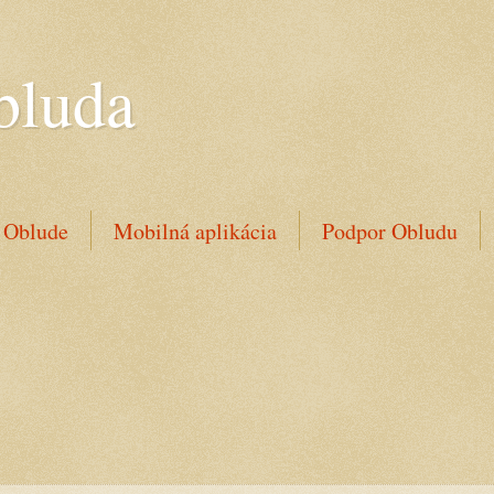
bluda
 Oblude
Mobilná aplikácia
Podpor Obludu