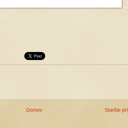
Domov
Staršie pr