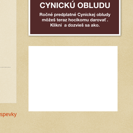
íspevky