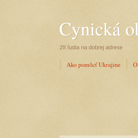
Cynická o
Zlí ľudia na dobrej adrese
Ako pomôcť Ukrajine
O