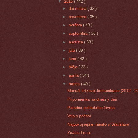
▼
2015
( 442 )
►
decembra
( 32 )
►
novembra
( 35 )
►
októbra
( 43 )
►
septembra
( 36 )
►
augusta
( 33 )
►
júla
( 39 )
►
júna
( 42 )
►
mája
( 33 )
►
apríla
( 34 )
▼
marca
( 40 )
Manuál krízovej komunikácie (2012 - 2
Pripomienka na dnešný deň
Paradox politického života
Vtip o počasí
Najpokojnejšie miesto v Bratislave
Známa firma