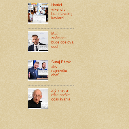
Horúci
víkend v
bratislavskej
kaviarni
Mať
známosti
bude doslova
cool
Šutaj Eštok
ako
najnovšia
obeť
Zlý zrak a
ešte horšie
očakávania