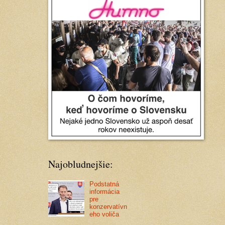
Najobludnejšie:
Podstatná
informácia
pre
konzervatívn
eho voliča