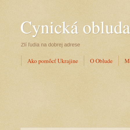
Cynická oblud
Zlí ľudia na dobrej adrese
Ako pomôcť Ukrajine
O Oblude
Mo