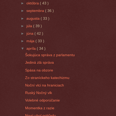
►
októbra
( 43 )
►
septembra
( 36 )
►
augusta
( 33 )
►
júla
( 39 )
►
júna
( 42 )
►
mája
( 33 )
▼
apríla
( 34 )
Šokujúca správa z parlamentu
Jediná zlá správa
Spása na obzore
Zo straníckeho katechizmu
Noční vlci na hraniciach
Ruský Nočný vlk
Volebné odporúčanie
Momentka z razie
Nový uhol pohľadu