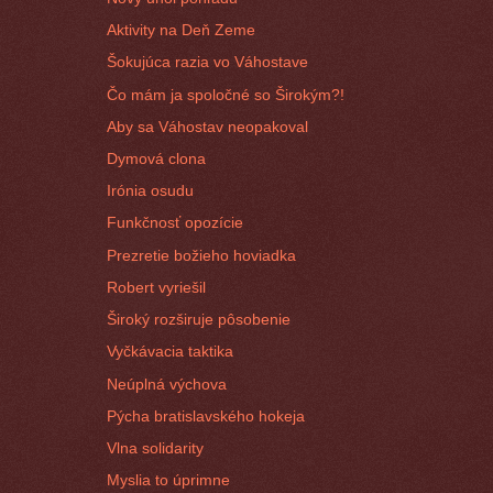
Aktivity na Deň Zeme
Šokujúca razia vo Váhostave
Čo mám ja spoločné so Širokým?!
Aby sa Váhostav neopakoval
Dymová clona
Irónia osudu
Funkčnosť opozície
Prezretie božieho hoviadka
Robert vyriešil
Široký rozširuje pôsobenie
Vyčkávacia taktika
Neúplná výchova
Pýcha bratislavského hokeja
Vlna solidarity
Myslia to úprimne