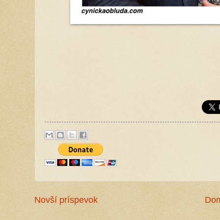
Novší príspevok
Do