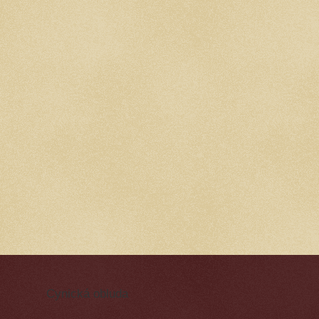
Cynická obluda