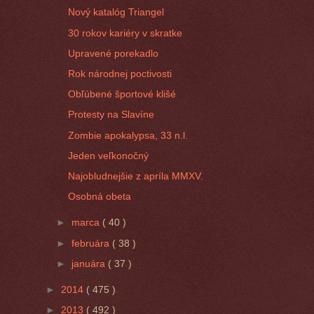
Nový katalóg Triangel
30 rokov kariéry v skratke
Upravené porekadlo
Rok národnej poctivosti
Obľúbené športové klišé
Protesty na Slavíne
Zombie apokalypsa, 33 n.l.
Jeden veľkonočný
Najobludnejšie z apríla MMXV.
Osobná obeta
►
marca
( 40 )
►
februára
( 38 )
►
januára
( 37 )
►
2014
( 475 )
►
2013
( 492 )