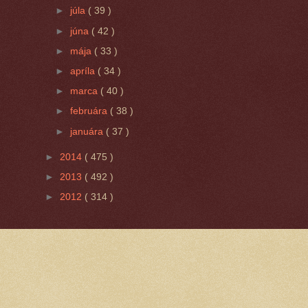
►
júla
( 39 )
►
júna
( 42 )
►
mája
( 33 )
►
apríla
( 34 )
►
marca
( 40 )
►
februára
( 38 )
►
januára
( 37 )
►
2014
( 475 )
►
2013
( 492 )
►
2012
( 314 )