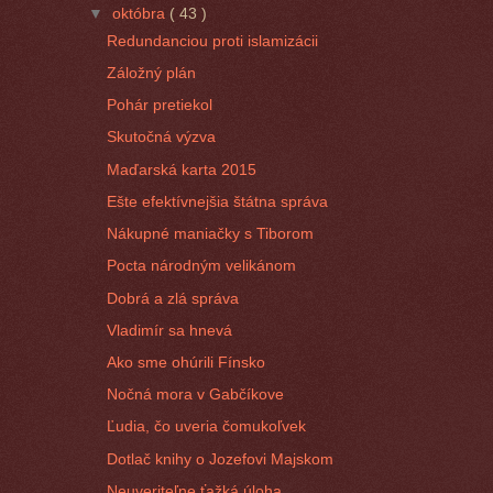
▼
októbra
( 43 )
Redundanciou proti islamizácii
Záložný plán
Pohár pretiekol
Skutočná výzva
Maďarská karta 2015
Ešte efektívnejšia štátna správa
Nákupné maniačky s Tiborom
Pocta národným velikánom
Dobrá a zlá správa
Vladimír sa hnevá
Ako sme ohúrili Fínsko
Nočná mora v Gabčíkove
Ľudia, čo uveria čomukoľvek
Dotlač knihy o Jozefovi Majskom
Neuveriteľne ťažká úloha