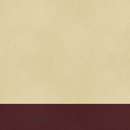
Cynická obluda