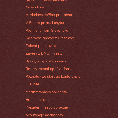
Nový idiom
Merkelová začína prehrávať
V Smere priznali chybu
Premiér chráni Slovensko
Dopravné správy z Bratislavy
Zelená pre inovácie
Závery z BMG Investu
Bývalý imigrant spomína
Reprezentanti opäť vo forme
Poznatok zo start-up konferencie
O súcite
Medzistranícka solidarita
Hrozné sklamanie
Prezident nespolupracuje
Ako zapojiť dôchodcov