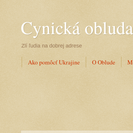
Cynická oblud
Zlí ľudia na dobrej adrese
Ako pomôcť Ukrajine
O Oblude
Mo