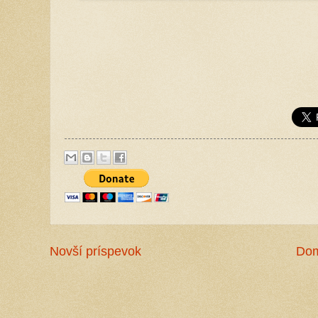
Novší príspevok
Do