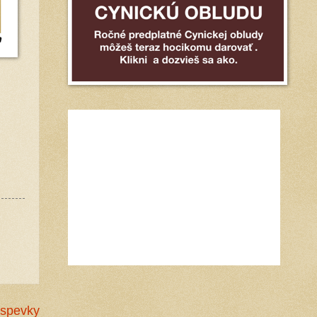
íspevky