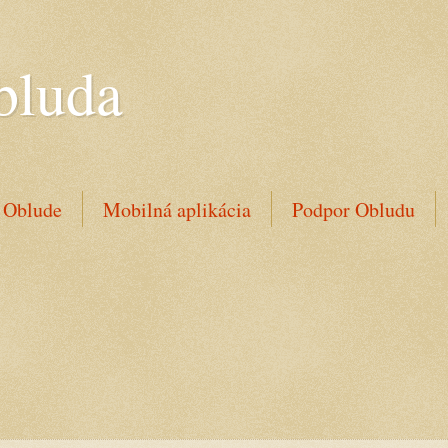
bluda
 Oblude
Mobilná aplikácia
Podpor Obludu