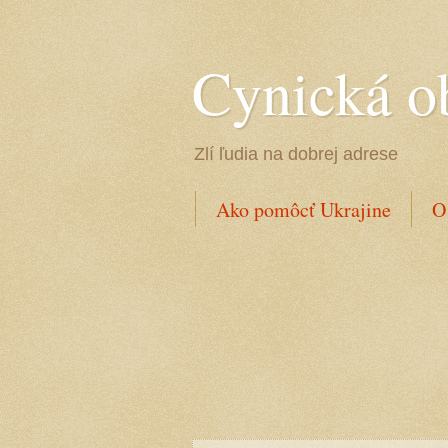
Cynická o
Zlí ľudia na dobrej adrese
Ako pomôcť Ukrajine
O