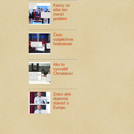
Kauzy sú
ešte ten
menší
problém
Čisto
subjektívne
hodnotenie
Ako to
vysvetliť
Chmelárovi
Zrazu aká
dojemná
starosť o
Európu