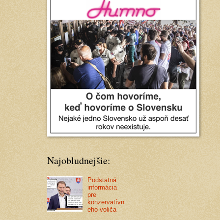
Najobludnejšie:
Podstatná
informácia
pre
konzervatívn
eho voliča