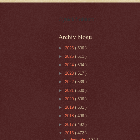
Cynická obluda
Archív blogu
►
2026
( 306 )
►
2025
( 511 )
►
2024
( 504 )
►
2023
( 517 )
►
2022
( 539 )
►
2021
( 500 )
►
2020
( 506 )
►
2019
( 501 )
►
2018
( 498 )
►
2017
( 492 )
▼
2016
( 472 )
►
decembra
( 34 )