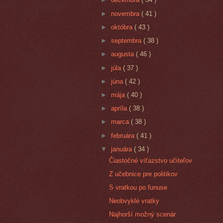
►
novembra
( 41 )
►
októbra
( 43 )
►
septembra
( 38 )
►
augusta
( 46 )
►
júla
( 37 )
►
júna
( 42 )
►
mája
( 40 )
►
apríla
( 38 )
►
marca
( 38 )
►
februára
( 41 )
▼
januára
( 34 )
Čiastočné víťazstvo učiteľov
Z učebnice pre politikov
S vratkou po funuse
Neobvyklé vratky
Najhorší možný scenár