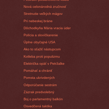
Nová celonárodná zručnosť
Stretnutie veľkých mágov
Pri nebeskej bráne
Dôchodkyňa Mária vracia úder
Polícia a slovíčkarenie
Úplne obyčajné USA
Ako to sťažiť nástupcom
Kotleba proti populizmu
Električka opäť v Petržalke
Pomáhať a chrániť
Pomsta ukrivdených
Odporúčanie sestrám
Zázrak predvolebný
Boj o parlamentný balkón
Osvedčená taktika