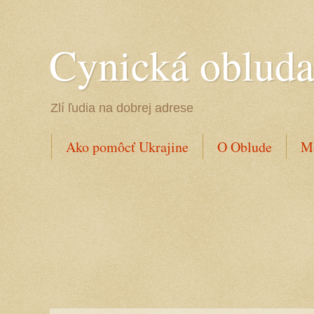
Cynická oblud
Zlí ľudia na dobrej adrese
Ako pomôcť Ukrajine
O Oblude
Mo