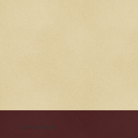
Cynická obluda