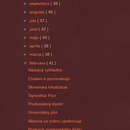
►
septembra
( 38 )
►
augusta
( 46 )
►
júla
( 37 )
►
júna
( 42 )
►
mája
( 40 )
►
apríla
( 38 )
►
marca
( 38 )
▼
februára
( 41 )
Nádejná vyhliadka
Chalani si porovnávajú
Slovenská lokalizácia
Tajnostkár Fico
Predvolebný klystír
Univerzálny plot
Aliancia za rodinu zjednocuje
Postrach poslaneckého klubu