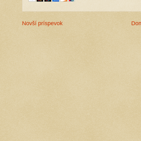
Novší príspevok
Do