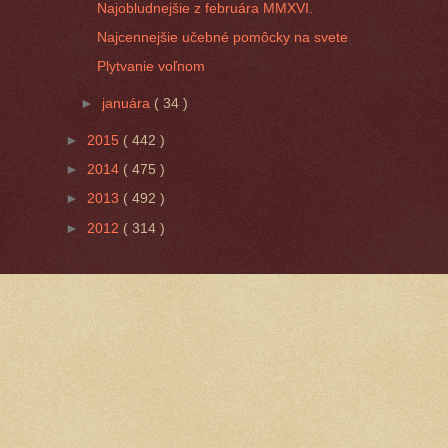
Najobludnejšie z februára MMXVI.
Najcennejšie učebné pomôcky na svete
Plytvanie voľnom
►
januára
( 34 )
►
2015
( 442 )
►
2014
( 475 )
►
2013
( 492 )
►
2012
( 314 )