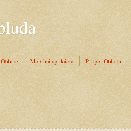
bluda
 Oblude
Mobilná aplikácia
Podpor Obludu