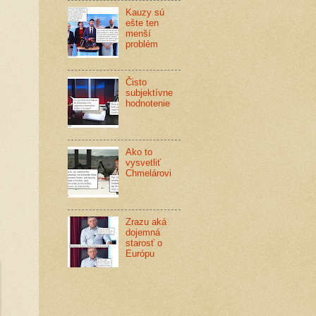
Kauzy sú
ešte ten
menší
problém
Čisto
subjektívne
hodnotenie
Ako to
vysvetliť
Chmelárovi
Zrazu aká
dojemná
starosť o
Európu