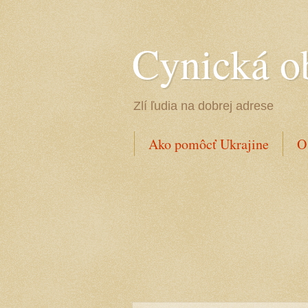
Cynická o
Zlí ľudia na dobrej adrese
Ako pomôcť Ukrajine
O