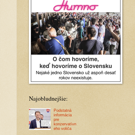
Najobludnejšie:
Podstatná
informácia
pre
konzervatívn
eho voliča