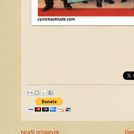
Novší príspevok
Do