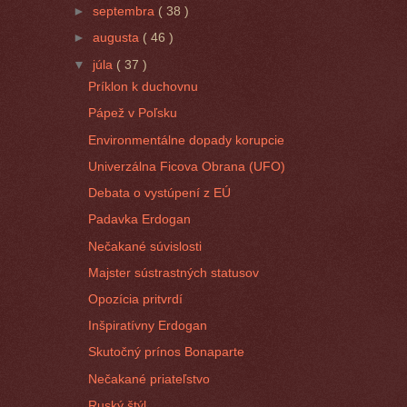
►
septembra
( 38 )
►
augusta
( 46 )
▼
júla
( 37 )
Príklon k duchovnu
Pápež v Poľsku
Environmentálne dopady korupcie
Univerzálna Ficova Obrana (UFO)
Debata o vystúpení z EÚ
Padavka Erdogan
Nečakané súvislosti
Majster sústrastných statusov
Opozícia pritvrdí
Inšpiratívny Erdogan
Skutočný prínos Bonaparte
Nečakané priateľstvo
Ruský štýl