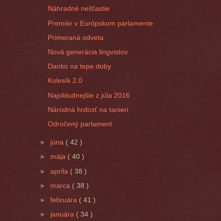
Náhradné nešťastie
Premiér v Európskom parlamente
Primeraná odveta
Nová generácia lingvistov
Danko na tepe doby
Kolesík 2.0
Najobludnejšie z júla 2016
Národná hrdosť na tanieri
Odročený parlament
►
júna
( 42 )
►
mája
( 40 )
►
apríla
( 38 )
►
marca
( 38 )
►
februára
( 41 )
►
januára
( 34 )