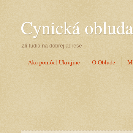
Cynická oblud
Zlí ľudia na dobrej adrese
Ako pomôcť Ukrajine
O Oblude
Mo