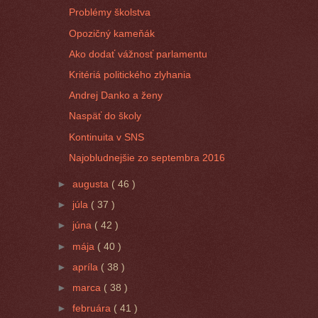
Problémy školstva
Opozičný kameňák
Ako dodať vážnosť parlamentu
Kritériá politického zlyhania
Andrej Danko a ženy
Naspäť do školy
Kontinuita v SNS
Najobludnejšie zo septembra 2016
►
augusta
( 46 )
►
júla
( 37 )
►
júna
( 42 )
►
mája
( 40 )
►
apríla
( 38 )
►
marca
( 38 )
►
februára
( 41 )