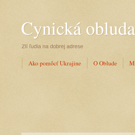
Cynická oblud
Zlí ľudia na dobrej adrese
Ako pomôcť Ukrajine
O Oblude
Mo