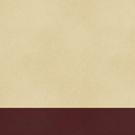
Cynická obluda