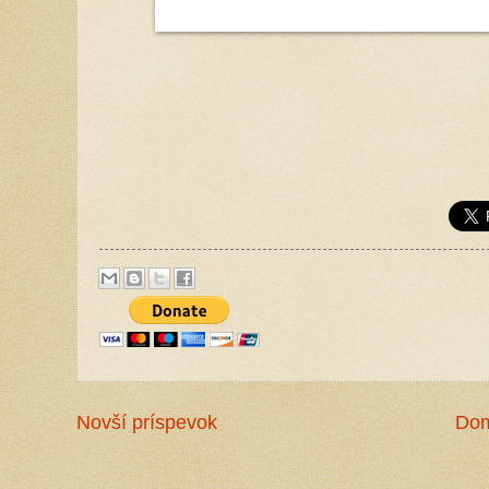
Novší príspevok
Do