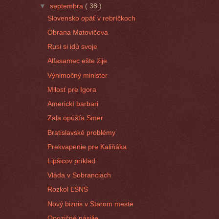
▼
septembra
( 38 )
Slovensko opäť v rebríčkoch
Obrana Matovičova
Rusi si idú svoje
Alfasamec ešte žije
Výnimočný minister
Milosť pre Igora
Americkí barbari
Zala opúšťa Smer
Bratislavské problémy
Prekvapenie pre Kaliňáka
Lipšicov príklad
Vláda v Sobranciach
Rozkol ĽSNS
Nový biznis v Starom meste
Opozičné násilie