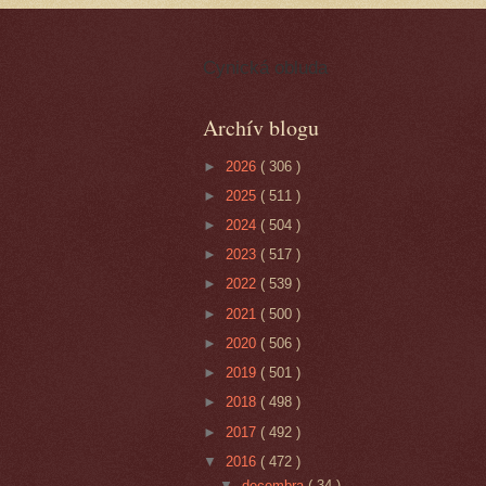
Cynická obluda
Archív blogu
►
2026
( 306 )
►
2025
( 511 )
►
2024
( 504 )
►
2023
( 517 )
►
2022
( 539 )
►
2021
( 500 )
►
2020
( 506 )
►
2019
( 501 )
►
2018
( 498 )
►
2017
( 492 )
▼
2016
( 472 )
▼
decembra
( 34 )