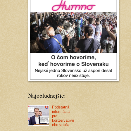
Najobludnejšie:
Podstatná
informácia
pre
konzervatívn
eho voliča