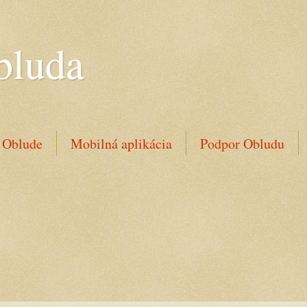
bluda
 Oblude
Mobilná aplikácia
Podpor Obludu