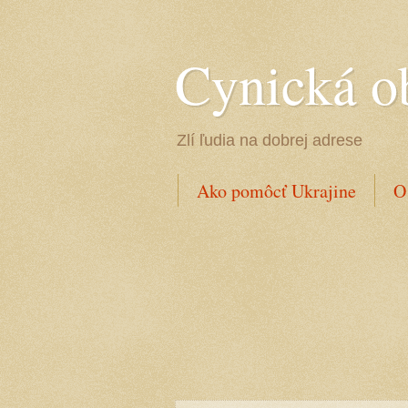
Cynická o
Zlí ľudia na dobrej adrese
Ako pomôcť Ukrajine
O