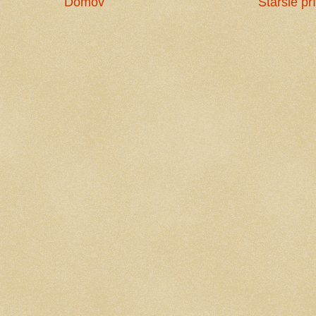
Domov
Staršie pr