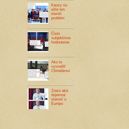
Kauzy sú
ešte ten
menší
problém
Čisto
subjektívne
hodnotenie
Ako to
vysvetliť
Chmelárovi
Zrazu aká
dojemná
starosť o
Európu