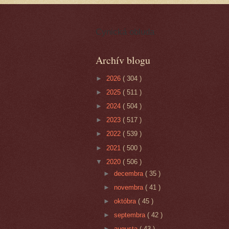
Cynická obluda
Archív blogu
►
2026
( 304 )
►
2025
( 511 )
►
2024
( 504 )
►
2023
( 517 )
►
2022
( 539 )
►
2021
( 500 )
▼
2020
( 506 )
►
decembra
( 35 )
►
novembra
( 41 )
►
októbra
( 45 )
►
septembra
( 42 )
►
augusta
( 43 )