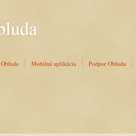
bluda
 Oblude
Mobilná aplikácia
Podpor Obludu