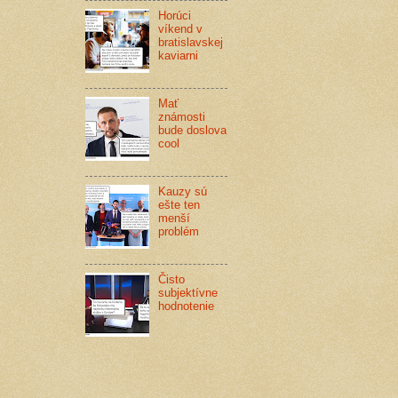
Horúci
víkend v
bratislavskej
kaviarni
Mať
známosti
bude doslova
cool
Kauzy sú
ešte ten
menší
problém
Čisto
subjektívne
hodnotenie