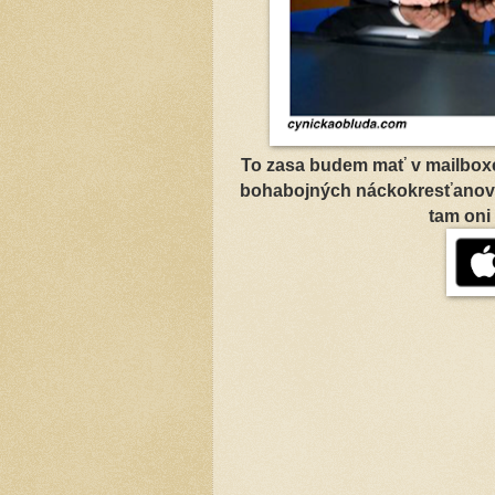
To zasa budem mať v mailboxe
bohabojných náckokresťanov. 
tam oni