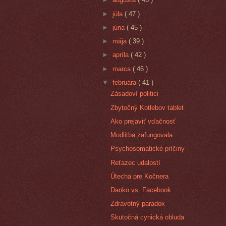
►
júla
( 47 )
►
júna
( 45 )
►
mája
( 39 )
►
apríla
( 42 )
►
marca
( 46 )
▼
februára
( 41 )
Zásadoví politici
Zbytočný Kotlebov tablet
Ako prejaviť vďačnosť
Modlitba zafungovala
Psychosomatické príčiny
Reťazec udalostí
Útecha pre Kočnera
Danko vs. Facebook
Zdravotný paradox
Skutočná cynická obluda