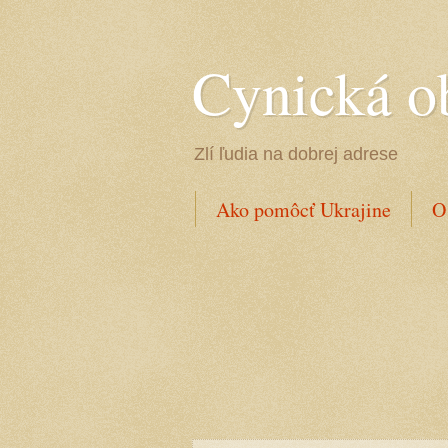
Cynická o
Zlí ľudia na dobrej adrese
Ako pomôcť Ukrajine
O