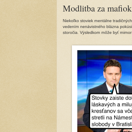
Modlitba za mafiok
Niekoľko stoviek mentálne tradičnýc
vedením nenávistného blázna pokúsili 
storočia. Výsledkom môže byť mimo