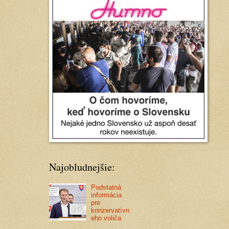
Najobludnejšie:
Podstatná
informácia
pre
konzervatívn
eho voliča