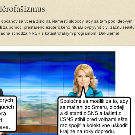
lérofašizmus
h občanov sa včera zišlo na Námestí slobody, aby sa tam pod ideovým
za pomoci prastarého ezoterického rituálu ovplyvniť civilizačnú realitu
riadna schôdza NRSR s katastrofálnym programom. Ďakujeme!