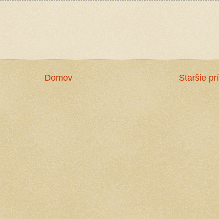
Domov
Staršie pr