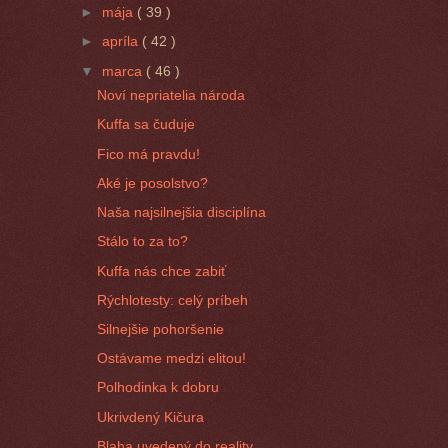
►
mája
( 39 )
►
apríla
( 42 )
▼
marca
( 46 )
Noví nepriatelia národa
Kuffa sa čuduje
Fico má pravdu!
Aké je posolstvo?
Naša najsilnejšia disciplína
Stálo to za to?
Kuffa nás chce zabiť
Rýchlotesty: celý príbeh
Silnejšie pohoršenie
Ostávame medzi elitou!
Polhodinka k dobru
Ukrivdený Kičura
Blaha uvedený do reality