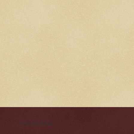
Cynická obluda