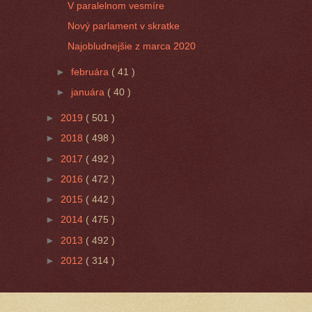
V paralelnom vesmíre
Nový parlament v skratke
Najobludnejšie z marca 2020
►
februára
( 41 )
►
januára
( 40 )
►
2019
( 501 )
►
2018
( 498 )
►
2017
( 492 )
►
2016
( 472 )
►
2015
( 442 )
►
2014
( 475 )
►
2013
( 492 )
►
2012
( 314 )