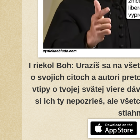
I riekol Boh: Urazíš sa na vš
o svojich citoch a autori pre
vtipy o tvojej svätej viere d
si ich ty nepozrieš, ale vše
stiah