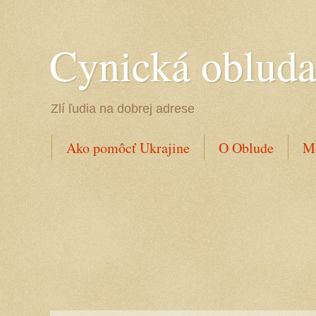
Cynická oblud
Zlí ľudia na dobrej adrese
Ako pomôcť Ukrajine
O Oblude
Mo