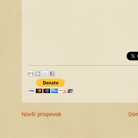
Novší príspevok
Do