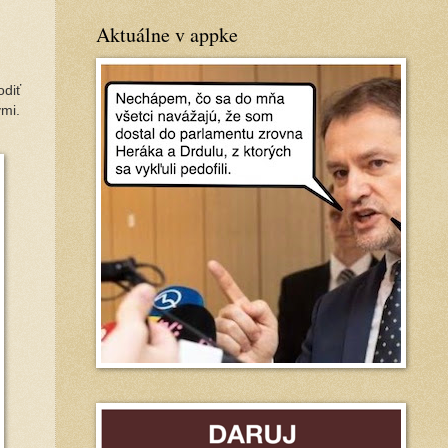
Aktuálne v appke
odiť
ými.