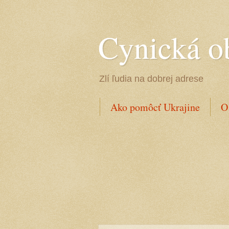
Cynická o
Zlí ľudia na dobrej adrese
Ako pomôcť Ukrajine
O