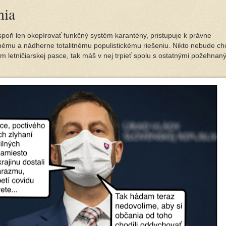
nia
spoň len okopírovať funkčný systém karantény, pristupuje k právne
nému a nádherne totalitnému populistickému riešeniu. Nikto nebude ch
m letničiarskej pasce, tak máš v nej trpieť spolu s ostatnými požehnan