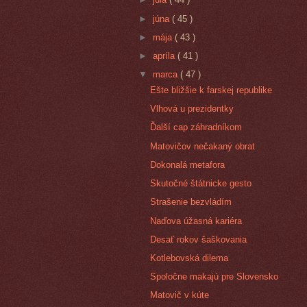
►
júna
( 45 )
►
mája
( 43 )
►
apríla
( 41 )
▼
marca
( 47 )
Ešte bližšie k farskej republike
Vlhová u prezidentky
Ďalší cap záhradníkom
Matovičov nečakaný obrat
Dokonalá metafora
Skutočné štátnicke gesto
Strašenie bezvládím
Naďova úžasná kariéra
Desať rokov šaškovania
Kotlebovská dilema
Spoločne makajú pre Slovensko
Matovič v kúte