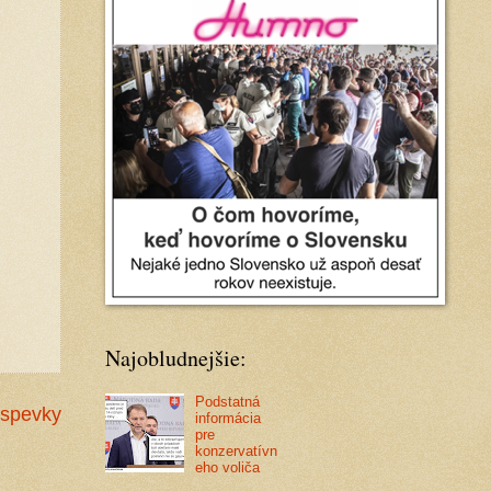
Najobludnejšie:
Podstatná
íspevky
informácia
pre
konzervatívn
eho voliča