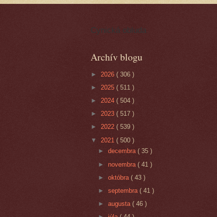
Cynická obluda
Archív blogu
►
2026
( 306 )
►
2025
( 511 )
►
2024
( 504 )
►
2023
( 517 )
►
2022
( 539 )
▼
2021
( 500 )
►
decembra
( 35 )
►
novembra
( 41 )
►
októbra
( 43 )
►
septembra
( 41 )
►
augusta
( 46 )
►
júla
( 44 )