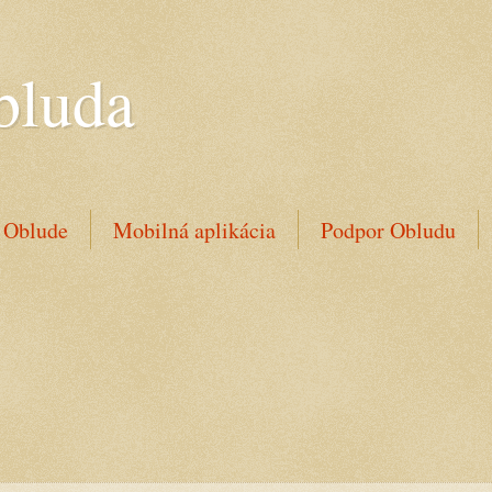
bluda
 Oblude
Mobilná aplikácia
Podpor Obludu