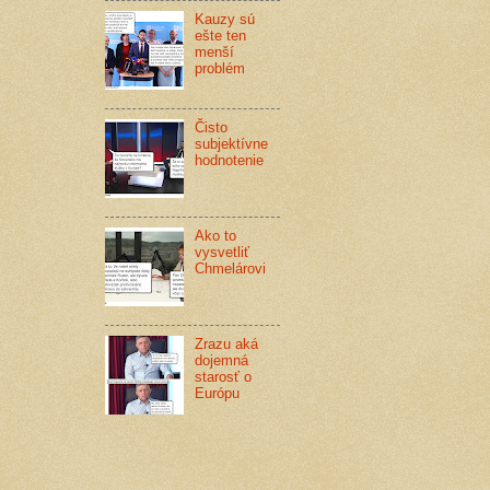
Kauzy sú
ešte ten
menší
problém
Čisto
subjektívne
hodnotenie
Ako to
vysvetliť
Chmelárovi
Zrazu aká
dojemná
starosť o
Európu