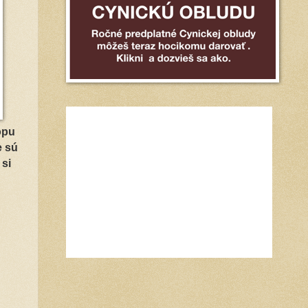
opu
e sú
 si