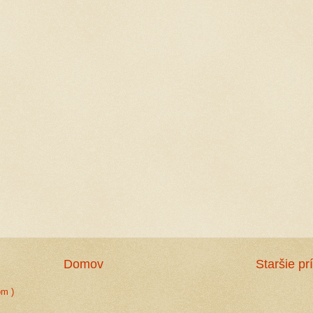
Domov
Staršie pr
om )