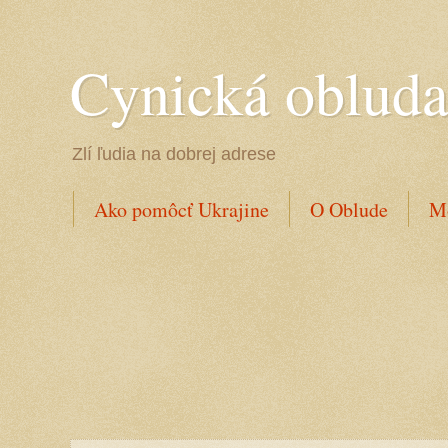
Cynická oblud
Zlí ľudia na dobrej adrese
Ako pomôcť Ukrajine
O Oblude
Mo