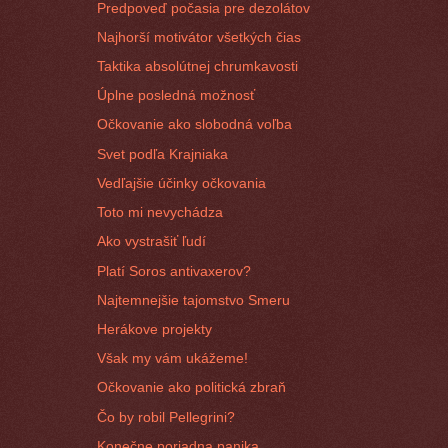
Predpoveď počasia pre dezolátov
Najhorší motivátor všetkých čias
Taktika absolútnej chrumkavosti
Úplne posledná možnosť
Očkovanie ako slobodná voľba
Svet podľa Krajniaka
Vedľajšie účinky očkovania
Toto mi nevychádza
Ako vystrašiť ľudí
Platí Soros antivaxerov?
Najtemnejšie tajomstvo Smeru
Herákove projekty
Však my vám ukážeme!
Očkovanie ako politická zbraň
Čo by robil Pellegrini?
Konečne poriadna panika