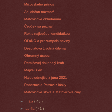
Mičovského prínos
Ani občan nazmar!
Matovičove obludárium
Čepček sa priznal
Rok s najlepšou kandidátkou
OĽaNO a prezumpcia neviny
Dezolátova životná dilema
Ohromný úspech
Remišovej dokonalý kruh
Majiteľ žien
Najobludnejšie z júna 2021
Robertovi a Petrovi z lásky
Matovičove slová a Matovičove činy
►
mája
( 43 )
►
apríla
( 41 )