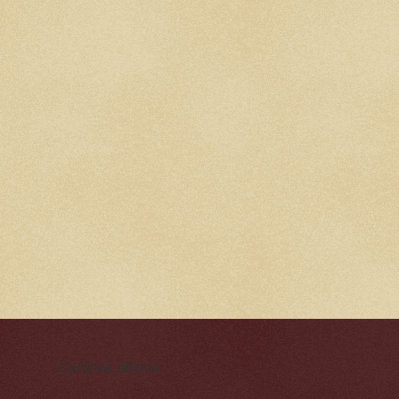
Cynická obluda