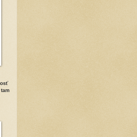
nosť
 tam