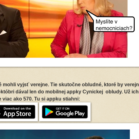
ré mohli vyjsť verejne. Tie skutočne obludné, ktoré by verej
któbri dával len do mobilnej appky Cynickej obludy. Už ich
e viac ako 570. Tu si appku stiahni: