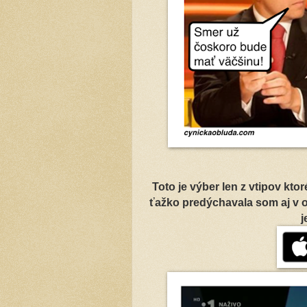
Toto je výber len z vtipov kto
ťažko predýchavala som aj v o
j