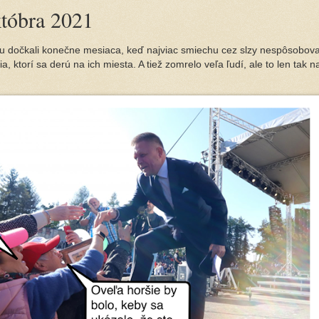
któbra 2021
u dočkali konečne mesiaca, keď najviac smiechu cez slzy nespôsobova
a, ktorí sa derú na ich miesta. A tiež zomrelo veľa ľudí, ale to len tak n