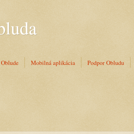
bluda
 Oblude
Mobilná aplikácia
Podpor Obludu