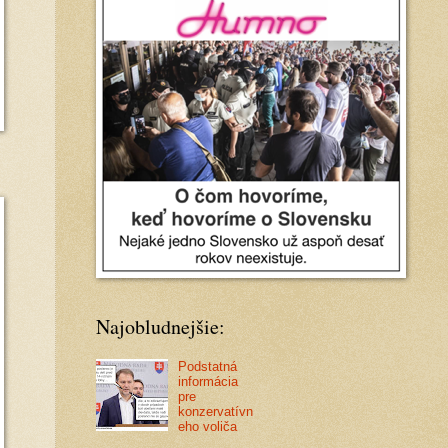
Najobludnejšie:
Podstatná
informácia
pre
konzervatívn
eho voliča