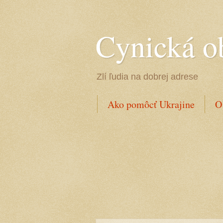
Cynická o
Zlí ľudia na dobrej adrese
Ako pomôcť Ukrajine
O