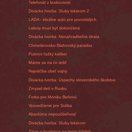
Telefonát z budúcnosti
Divácka tvorba: Sľuby lekárom 2
LADA - ideálne auto pre pozostalých
Lekcia musí byť dokončená
Divácka tvorba: Nenahraditeľná strata
Chmelárovsko-Blahovský paradox
Putinov ťažký kaliber
Máme sa na čo tešiť
Najväčšia obeť vojny
Divácka tvorba: Úspechy slovenského školstva
Zmysel detí v Rusku
Fotka pre Moniku Beňovú
Vysvedčenie pre Sulíka
Absolútna nepoučiteľnosť
Divácka tvorba: Sľuby lekárom
Zmar a frustrácia na tento týždeň