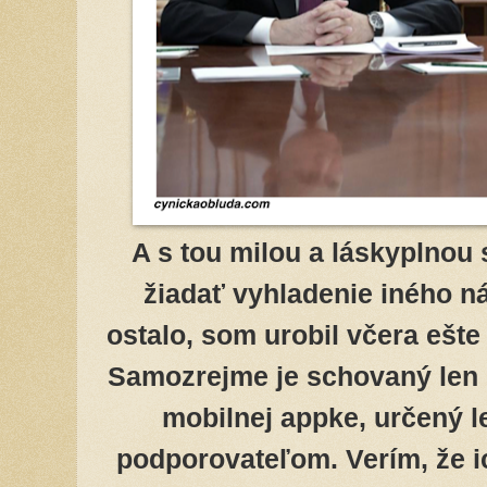
A s tou milou a láskyplnou 
žiadať vyhladenie iného ná
ostalo, som urobil včera ešte 
Samozrejme je schovaný len
mobilnej appke, určený l
podporovateľom. Verím, že ic