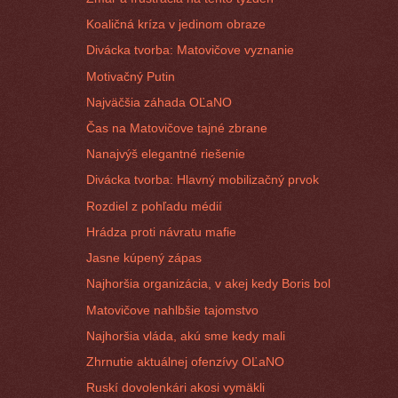
Koaličná kríza v jedinom obraze
Divácka tvorba: Matovičove vyznanie
Motivačný Putin
Najväčšia záhada OĽaNO
Čas na Matovičove tajné zbrane
Nanajvýš elegantné riešenie
Divácka tvorba: Hlavný mobilizačný prvok
Rozdiel z pohľadu médií
Hrádza proti návratu mafie
Jasne kúpený zápas
Najhoršia organizácia, v akej kedy Boris bol
Matovičove nahlbšie tajomstvo
Najhoršia vláda, akú sme kedy mali
Zhrnutie aktuálnej ofenzívy OĽaNO
Ruskí dovolenkári akosi vymäkli