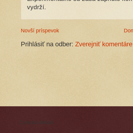
vydrží.
Novší príspevok
Do
Prihlásiť na odber:
Zverejniť komentáre
Cynická obluda