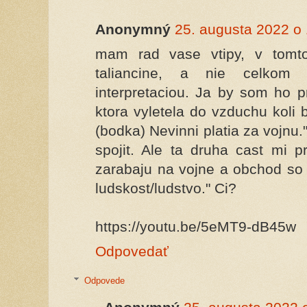
Anonymný
25. augusta 2022 o
mam rad vase vtipy, v tomto
taliancine, a nie celkom
interpretaciou. Ja by som ho p
ktora vyletela do vzduchu kol
(bodka) Nevinni platia za vojnu.
spojit. Ale ta druha cast mi pr
zarabaju na vojne a obchod so z
ludskost/ludstvo." Ci?
https://youtu.be/5eMT9-dB45w
Odpovedať
Odpovede