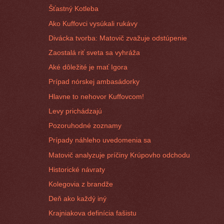
Šťastný Kotleba
Ako Kuffovci vysúkali rukávy
Divácka tvorba: Matovič zvažuje odstúpenie
Zaostalá riť sveta sa vyhráža
Aké dôležité je mať Igora
Prípad nórskej ambasádorky
Hlavne to nehovor Kuffovcom!
Levy prichádzajú
Pozoruhodné zoznamy
Prípady náhleho uvedomenia sa
Matovič analyzuje príčiny Krúpovho odchodu
Historické návraty
Kolegovia z brandže
Deň ako každý iný
Krajniakova definícia fašistu