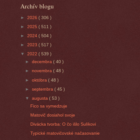
Archív blogu
►
2026
( 306 )
►
2025
( 511 )
►
2024
( 504 )
►
2023
( 517 )
▼
2022
( 539 )
►
decembra
( 40 )
►
novembra
( 48 )
►
októbra
( 48 )
►
septembra
( 45 )
▼
augusta
( 53 )
Fico sa vymedzuje
Matovič dosiahol svoje
Divácka tvorba: O čo išlo Sulíkovi
Typické matovičovské načasovanie