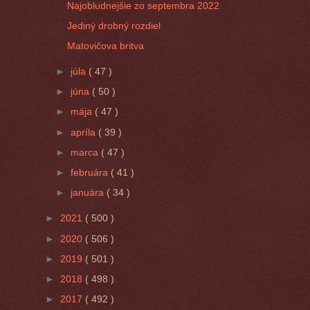
Najobludnejšie zo septembra 2022
Jediný drobný rozdiel
Matovičova britva
►
júla
( 47 )
►
júna
( 50 )
►
mája
( 47 )
►
apríla
( 39 )
►
marca
( 47 )
►
februára
( 41 )
►
januára
( 34 )
►
2021
( 500 )
►
2020
( 506 )
►
2019
( 501 )
►
2018
( 498 )
►
2017
( 492 )