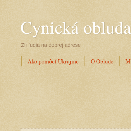
Cynická oblud
Zlí ľudia na dobrej adrese
Ako pomôcť Ukrajine
O Oblude
Mo