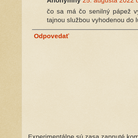
Anonymný
25. augusta 2022 
čo sa má čo senilný pápež vy
tajnou službou vyhodenou do l
Odpovedať
Experimentálne sú zasa zapnuté kome