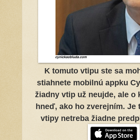
K tomuto vtipu ste sa moh
stiahnete mobilnú appku Cy
žiadny vtip už neujde, ale o
hneď, ako ho zverejním. Je 
vtipy netreba žiadne predpl