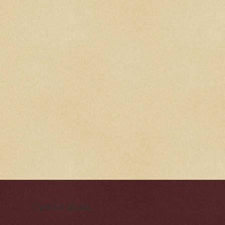
Cynická obluda