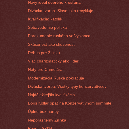
Nový ideál dobrého kresťana
Divácka tvorba: Slovensko recykluje
Kvalifikácia: katolík
Sebavedomie politika
Porozumenie ruského veľvyslanca
Skúsenosť ako skúsenosť
Rébus pre Žilinku
Viac charizmatický ako líder
Noty pre Chmelára
Modernizácia Ruska pokračuje
Divácka tvorba: Všetky typy konzervatívcov
Najdôležitejšia kvalifikácia
Boris Kollár opäť na Konzervatívnom summite
Úplne bez hanby
Neporaziteľný Žilinka
Priority SZĽH