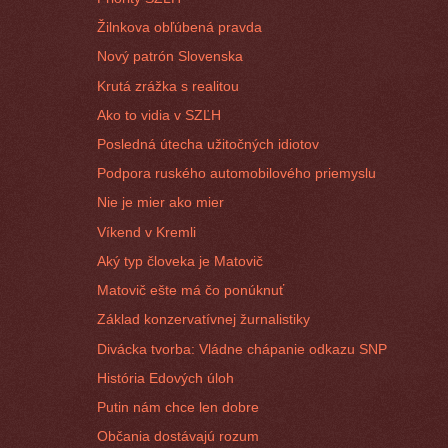
Žilnkova obľúbená pravda
Nový patrón Slovenska
Krutá zrážka s realitou
Ako to vidia v SZĽH
Posledná útecha užitočných idiotov
Podpora ruského automobilového priemyslu
Nie je mier ako mier
Víkend v Kremli
Aký typ človeka je Matovič
Matovič ešte má čo ponúknuť
Základ konzervatívnej žurnalistiky
Divácka tvorba: Vládne chápanie odkazu SNP
História Edových úloh
Putin nám chce len dobre
Občania dostávajú rozum