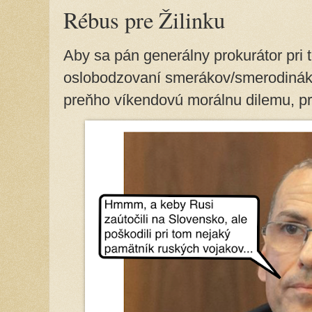
Rébus pre Žilinku
Aby sa pán generálny prokurátor pri 
oslobodzovaní smerákov/smerodináko
preňho víkendovú morálnu dilemu, pr