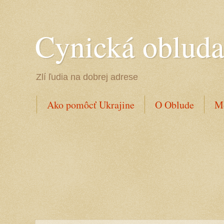
Cynická oblud
Zlí ľudia na dobrej adrese
Ako pomôcť Ukrajine
O Oblude
Mo