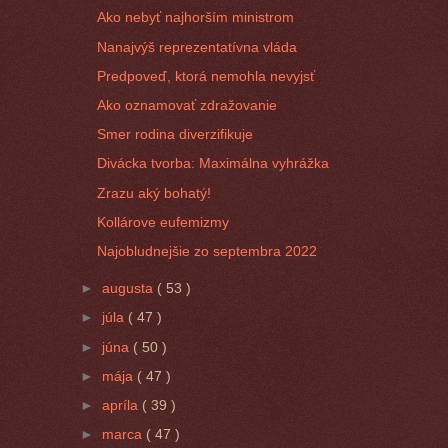
Ako nebyť najhorším ministrom
Nanajvýš reprezentatívna vláda
Predpoveď, ktorá nemohla nevyjsť
Ako oznamovať zdražovanie
Smer rodina diverzifikuje
Divácka tvorba: Maximálna vyhrážka
Zrazu aký bohatý!
Kollárove eufemizmy
Najobludnejšie zo septembra 2022
►
augusta
( 53 )
►
júla
( 47 )
►
júna
( 50 )
►
mája
( 47 )
►
apríla
( 39 )
►
marca
( 47 )