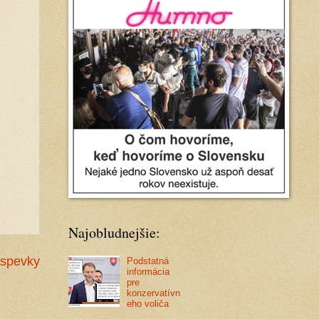
Najobludnejšie:
íspevky
Podstatná
informácia
pre
konzervatívn
eho voliča