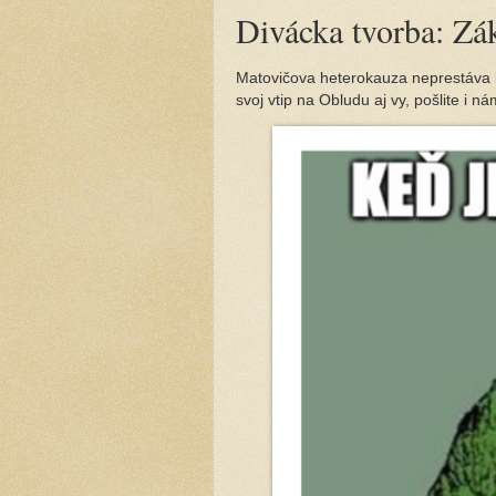
Divácka tvorba: Zá
Matovičova heterokauza neprestáva inš
svoj vtip na Obludu aj vy, pošlite i n