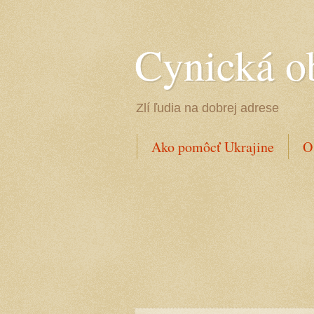
Cynická o
Zlí ľudia na dobrej adrese
Ako pomôcť Ukrajine
O