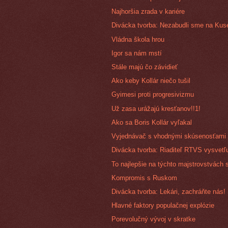
Najhoršia zrada v kariére
Divácka tvorba: Nezabudli sme na Kus
Vládna škola hrou
Igor sa nám mstí
Stále majú čo závidieť
Ako keby Kollár niečo tušil
Gyimesi proti progresivizmu
Už zasa urážajú kresťanov!!1!
Ako sa Boris Kollár vyľakal
Vyjednávač s vhodnými skúsenosťami
Divácka tvorba: Riaditeľ RTVS vysvetľ
To najlepšie na týchto majstrovstvách 
Kompromis s Ruskom
Divácka tvorba: Lekári, zachráňte nás!
Hlavné faktory populačnej explózie
Porevolučný vývoj v skratke