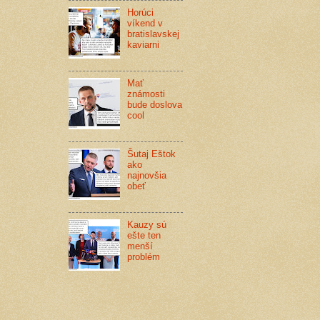
Horúci
víkend v
bratislavskej
kaviarni
Mať
známosti
bude doslova
cool
Šutaj Eštok
ako
najnovšia
obeť
Kauzy sú
ešte ten
menší
problém