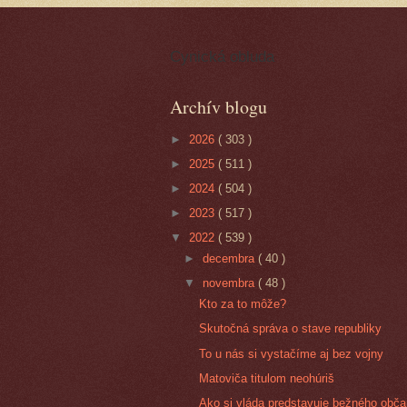
Cynická obluda
Archív blogu
►
2026
( 303 )
►
2025
( 511 )
►
2024
( 504 )
►
2023
( 517 )
▼
2022
( 539 )
►
decembra
( 40 )
▼
novembra
( 48 )
Kto za to môže?
Skutočná správa o stave republiky
To u nás si vystačíme aj bez vojny
Matoviča titulom neohúriš
Ako si vláda predstavuje bežného obč