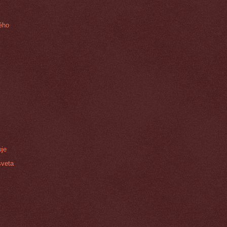
ého
uje
sveta