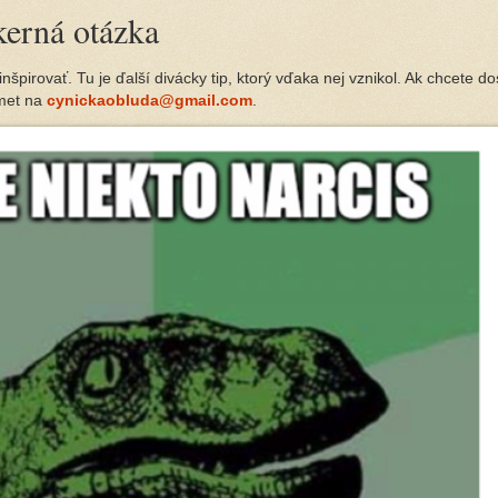
kerná otázka
pirovať. Tu je ďalší divácky tip, ktorý vďaka nej vznikol. Ak chcete do
ámet na
cynickaobluda@gmail.com
.