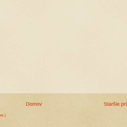
Domov
Staršie pr
om )