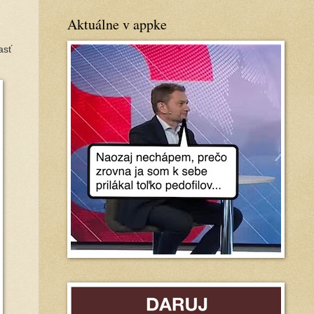
Aktuálne v appke
asť