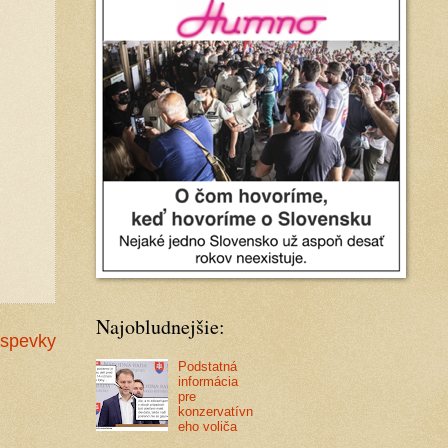
Najobludnejšie:
íspevky
Podstatná
informácia
pre
konzervatívn
eho voliča