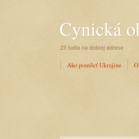
Cynická o
Zlí ľudia na dobrej adrese
Ako pomôcť Ukrajine
O