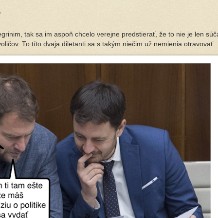
r
rinim, tak sa im aspoň chcelo verejne predstierať, že to nie je len súč
voličov. To títo dvaja diletanti sa s takým niečim už nemienia otravovať.