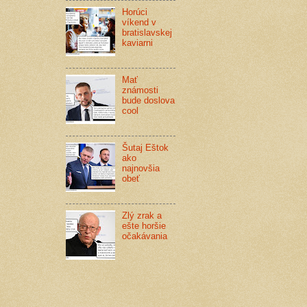
Horúci
víkend v
bratislavskej
kaviarni
Mať
známosti
bude doslova
cool
Šutaj Eštok
ako
najnovšia
obeť
Zlý zrak a
ešte horšie
očakávania