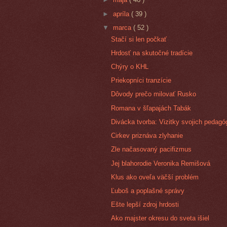
►
apríla
( 39 )
▼
marca
( 52 )
Stačí si len počkať
Hrdosť na skutočné tradície
Chýry o KHL
Priekopníci tranzície
Dôvody prečo milovať Rusko
Romana v šľapajách Tabák
Divácka tvorba: Vizitky svojich pedag
Cirkev priznáva zlyhanie
Zle načasovaný pacifizmus
Jej blahorodie Veronika Remišová
Klus ako oveľa väčší problém
Ľuboš a poplašné správy
Ešte lepší zdroj hrdosti
Ako majster okresu do sveta išiel