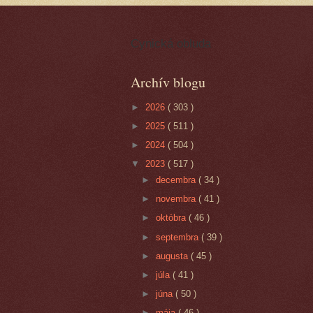
Cynická obluda
Archív blogu
►
2026
( 303 )
►
2025
( 511 )
►
2024
( 504 )
▼
2023
( 517 )
►
decembra
( 34 )
►
novembra
( 41 )
►
októbra
( 46 )
►
septembra
( 39 )
►
augusta
( 45 )
►
júla
( 41 )
►
júna
( 50 )
►
mája
( 46 )