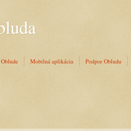
bluda
 Oblude
Mobilná aplikácia
Podpor Obludu