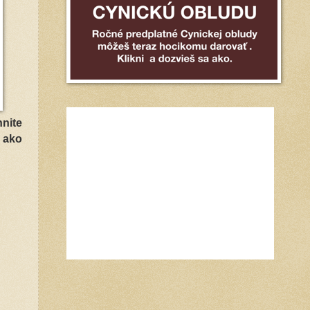
hnite
ď ako