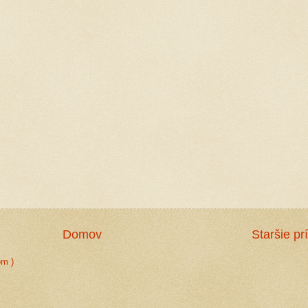
Domov
Staršie pr
om )