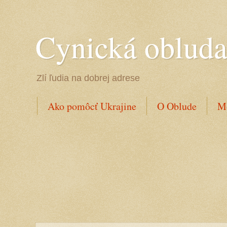
Cynická oblud
Zlí ľudia na dobrej adrese
Ako pomôcť Ukrajine
O Oblude
Mo