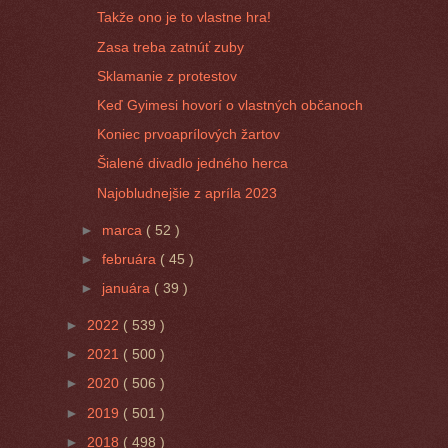
Takže ono je to vlastne hra!
Zasa treba zatnúť zuby
Sklamanie z protestov
Keď Gyimesi hovorí o vlastných občanoch
Koniec prvoaprílových žartov
Šialené divadlo jedného herca
Najobludnejšie z apríla 2023
►
marca
( 52 )
►
februára
( 45 )
►
januára
( 39 )
►
2022
( 539 )
►
2021
( 500 )
►
2020
( 506 )
►
2019
( 501 )
►
2018
( 498 )