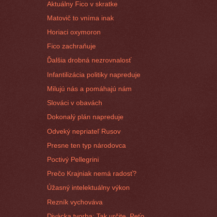
Aktuálny Fico v skratke
Matovič to vníma inak
Horiaci oxymoron
Fico zachraňuje
Ďalšia drobná nezrovnalosť
Infantilizácia politiky napreduje
Milujú nás a pomáhajú nám
Slováci v obavách
Dokonalý plán napreduje
Odveký nepriateľ Rusov
Presne ten typ národovca
Poctivý Pellegrini
Prečo Krajniak nemá radosť?
Úžasný intelektuálny výkon
Rezník vychováva
Divácka tvorba: Tak určite, Peťo