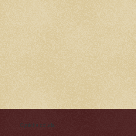
Cynická obluda