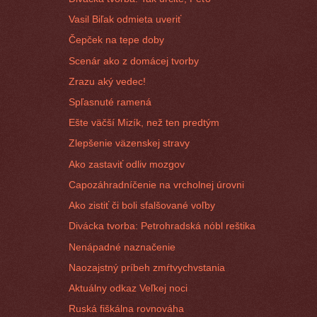
Vasil Biľak odmieta uveriť
Čepček na tepe doby
Scenár ako z domácej tvorby
Zrazu aký vedec!
Spľasnuté ramená
Ešte väčší Mizík, než ten predtým
Zlepšenie väzenskej stravy
Ako zastaviť odliv mozgov
Capozáhradníčenie na vrcholnej úrovni
Ako zistiť či boli sfalšované voľby
Divácka tvorba: Petrohradská nóbl reštika
Nenápadné naznačenie
Naozajstný príbeh zmŕtvychvstania
Aktuálny odkaz Veľkej noci
Ruská fiškálna rovnováha