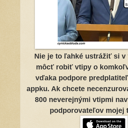
Nie je to ľahké ustrážiť si 
môcť robiť vtipy o komkoľv
vďaka podpore predplatiteľ
appku. Ak chcete necenzurov
800 neverejnými vtipmi nav
podporovateľov mojej tv