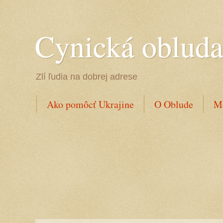
Cynická oblud
Zlí ľudia na dobrej adrese
Ako pomôcť Ukrajine
O Oblude
Mo