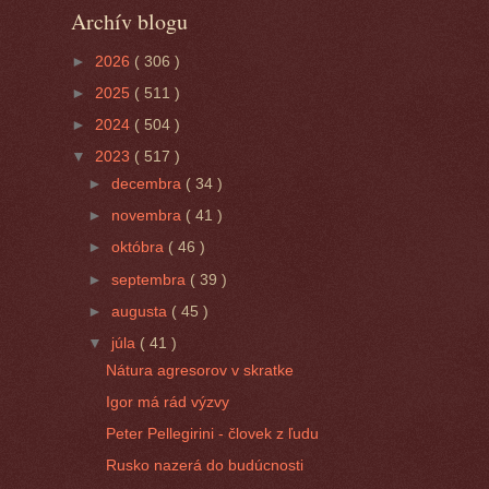
Archív blogu
►
2026
( 306 )
►
2025
( 511 )
►
2024
( 504 )
▼
2023
( 517 )
►
decembra
( 34 )
►
novembra
( 41 )
►
októbra
( 46 )
►
septembra
( 39 )
►
augusta
( 45 )
▼
júla
( 41 )
Nátura agresorov v skratke
Igor má rád výzvy
Peter Pellegirini - človek z ľudu
Rusko nazerá do budúcnosti