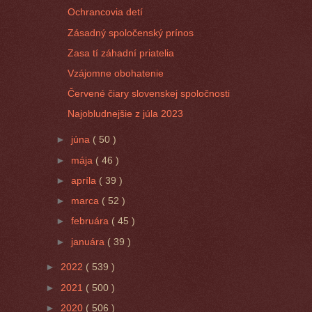
Ochrancovia detí
Zásadný spoločenský prínos
Zasa tí záhadní priatelia
Vzájomne obohatenie
Červené čiary slovenskej spoločnosti
Najobludnejšie z júla 2023
►
júna
( 50 )
►
mája
( 46 )
►
apríla
( 39 )
►
marca
( 52 )
►
februára
( 45 )
►
januára
( 39 )
►
2022
( 539 )
►
2021
( 500 )
►
2020
( 506 )