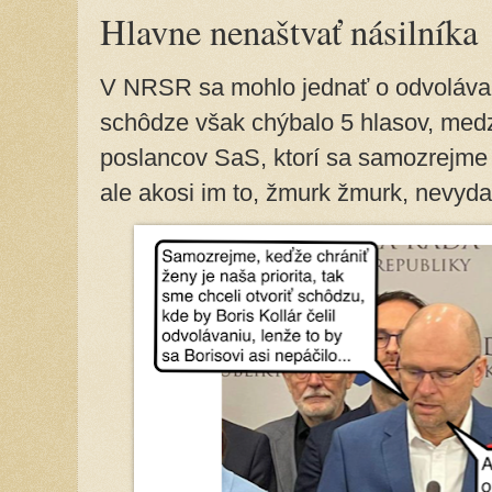
Hlavne nenaštvať násilníka
V NRSR sa mohlo jednať o odvolávaní
schôdze však chýbalo 5 hlasov, medzi
poslancov SaS, ktorí sa samozrejme
ale akosi im to, žmurk žmurk, nevyda