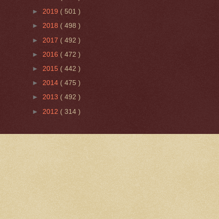
►
2019
( 501 )
►
2018
( 498 )
►
2017
( 492 )
►
2016
( 472 )
►
2015
( 442 )
►
2014
( 475 )
►
2013
( 492 )
►
2012
( 314 )