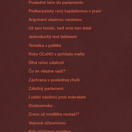
Posledné lano do parlamentu
Podkarpatský raný kapitalizmus v praxi
Argument vlastnou neistotou
Už tam horelo, keď sme tam leteli
Jednoduchý test fašistami
Tenistka v politike
Roky OĽaNO z pohľadu mafie
Dlhá reťaz udalostí
Čo im vlastne vadí?
Záchrana v poslednej chvíli
Záložný parlament
Ľudskí násilníci proti zvieratám
Doslovensko
Zrazu už modlitba nestačí?
Vojnové účtovníctvo
Náš obľúbený problém