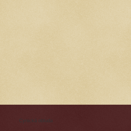
Cynická obluda