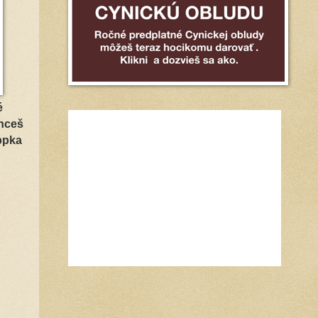
é
chceš
ppka