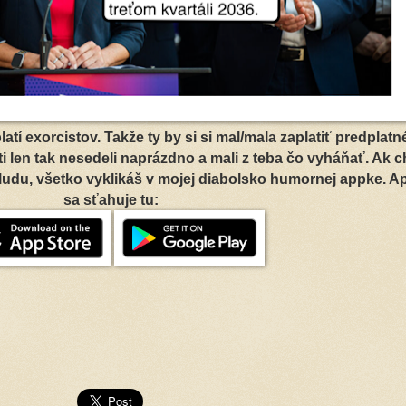
 platí exorcistov. Takže ty by si si mal/mala zaplatiť predplatn
ti len tak nesedeli naprázdno a mali z teba čo vyháňať. Ak 
du, všetko vyklikáš v mojej diabolsko humornej appke. A
sa sťahuje tu: