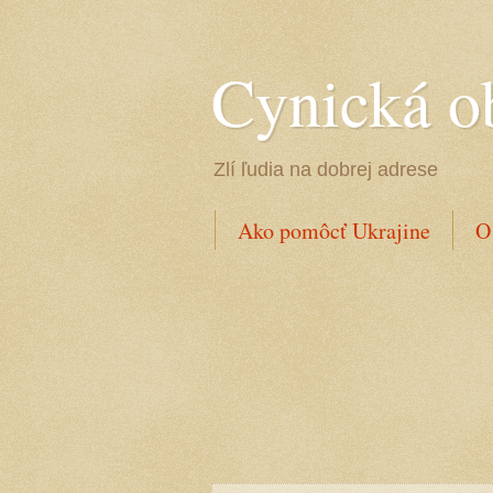
Cynická o
Zlí ľudia na dobrej adrese
Ako pomôcť Ukrajine
O