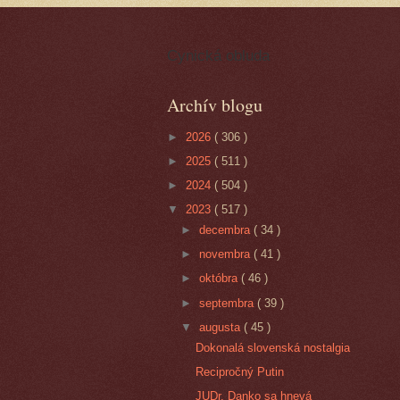
Cynická obluda
Archív blogu
►
2026
( 306 )
►
2025
( 511 )
►
2024
( 504 )
▼
2023
( 517 )
►
decembra
( 34 )
►
novembra
( 41 )
►
októbra
( 46 )
►
septembra
( 39 )
▼
augusta
( 45 )
Dokonalá slovenská nostalgia
Recipročný Putin
JUDr. Danko sa hnevá