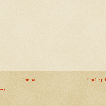
Domov
Staršie pr
om )