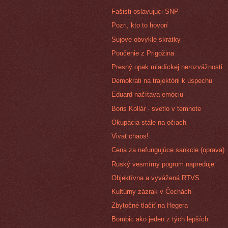
Fašisti oslavujúci SNP
Pozri, kto to hovorí
Sujove obvyklé skratky
Poučenie z Prigožina
Presný opak mladíckej nerozvážnosti
Demokrati na trajektórii k úspechu
Eduard načítava emóciu
Boris Kollár - svetlo v temnote
Okupácia stále na očiach
Vivat chaos!
Cena za nefungujúce sankcie (oprava)
Ruský vesmírny pogrom napreduje
Objektívna a vyvážená RTVS
Kultúrny zázrak v Čechách
Zbytočné tlačiť na Hegera
Bombic ako jeden z tých lepších