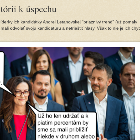
tórii k úspechu
derky ich kandidátky Andrei Letanovskej "priaznivý trend" (už pomaly
ali odvolať svoju kandidatúru a netrieštiť hlasy. Však to nie je ich chy