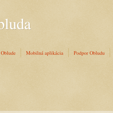
bluda
 Oblude
Mobilná aplikácia
Podpor Obludu