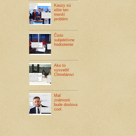
Kauzy sú
ešte ten
menší
problém
Čisto
subjektívne
hodnotenie
Ako to
vysvetliť
Chmelárovi
Mať
známosti
bude doslova
cool