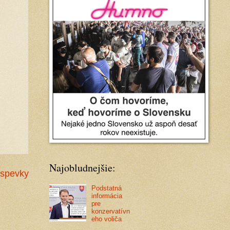
Najobludnejšie:
íspevky
Podstatná
informácia
pre
konzervatívn
eho voliča