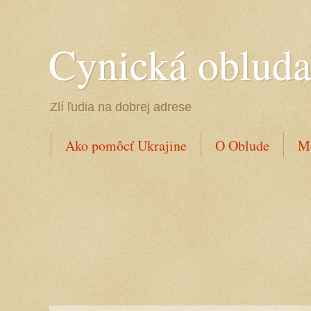
Cynická oblud
Zlí ľudia na dobrej adrese
Ako pomôcť Ukrajine
O Oblude
Mo