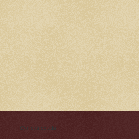
Cynická obluda