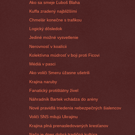
Ako sa smeje Ľuboš Blaha
Kuffa zradený najbližšími
Chmelár konečne s trafikou
Logický dôsledok
Jediné možné vysvetlenie
Nerovnosť v koalícii
Kolektívna múdrosť v boji proti Ficovi
Médiá v pasci
Ako voliči Smeru úžasne ušetrili
Krajina naruby
Fanatický protištátny živel
Náhradník Bartek vchádza do arény
Nové pravidlá triedenia nebezpečných šialencov
Voliči SNS milujú Ukrajinu
Krajina plná prenasledovaných kresťanov
Načo je dnes dobrá tradičná kultúra