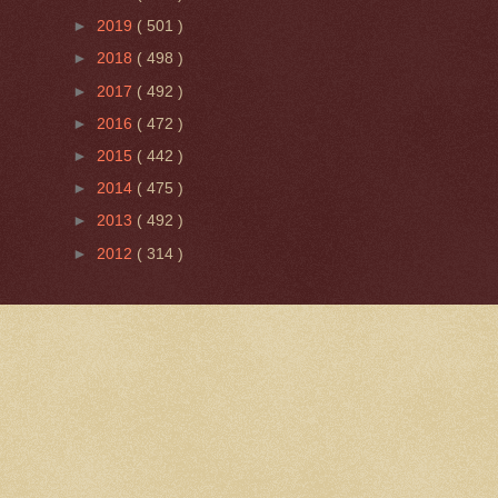
►
2019
( 501 )
►
2018
( 498 )
►
2017
( 492 )
►
2016
( 472 )
►
2015
( 442 )
►
2014
( 475 )
►
2013
( 492 )
►
2012
( 314 )