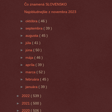
Čo znamená SLOVENSKO
Najobludnejšie z novembra 2023
►
októbra
( 46 )
►
septembra
( 39 )
►
augusta
( 45 )
►
júla
( 41 )
►
júna
( 50 )
►
mája
( 46 )
►
apríla
( 39 )
►
marca
( 52 )
►
februára
( 45 )
►
januára
( 39 )
►
2022
( 539 )
►
2021
( 500 )
►
2020
( 506 )