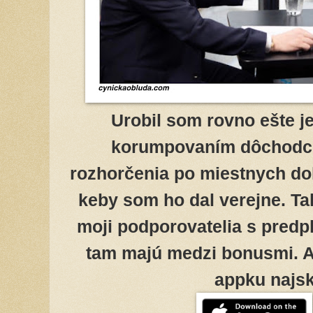
Urobil som rovno ešte j
korumpovaním dôchodcov
rozhorčenia po miestnych do
keby som ho dal verejne. Tak
moji podporovatelia s predp
tam majú medzi bonusmi. Ak 
appku najsk