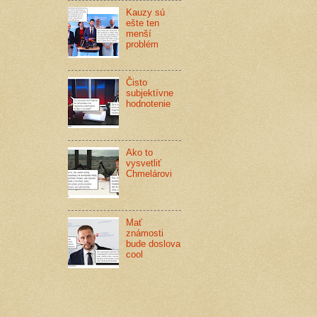
Kauzy sú
ešte ten
menší
problém
Čisto
subjektívne
hodnotenie
Ako to
vysvetliť
Chmelárovi
Mať
známosti
bude doslova
cool