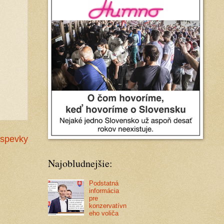
íspevky
Najobludnejšie:
Podstatná
informácia
pre
konzervatívn
eho voliča