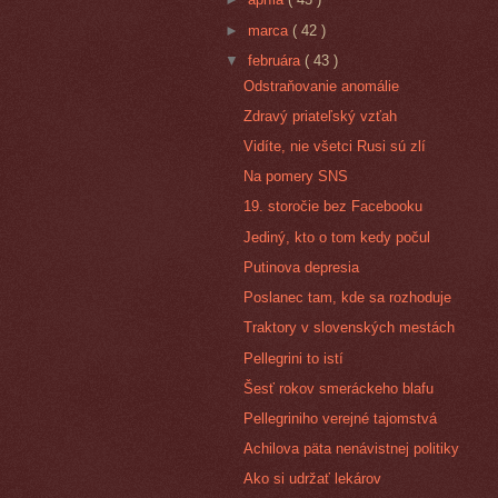
►
marca
( 42 )
▼
februára
( 43 )
Odstraňovanie anomálie
Zdravý priateľský vzťah
Vidíte, nie všetci Rusi sú zlí
Na pomery SNS
19. storočie bez Facebooku
Jediný, kto o tom kedy počul
Putinova depresia
Poslanec tam, kde sa rozhoduje
Traktory v slovenských mestách
Pellegrini to istí
Šesť rokov smeráckeho blafu
Pellegriniho verejné tajomstvá
Achilova päta nenávistnej politiky
Ako si udržať lekárov