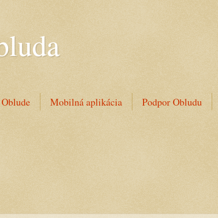
bluda
 Oblude
Mobilná aplikácia
Podpor Obludu