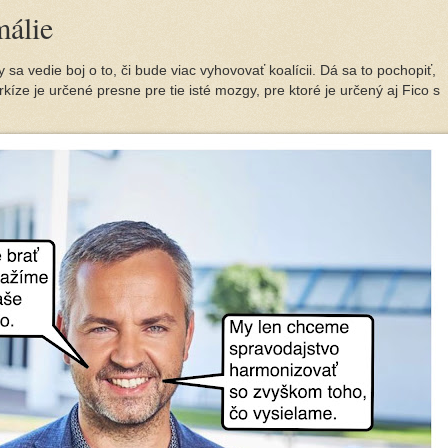
málie
 sa vedie boj o to, či bude viac vyhovovať koalícii. Dá sa to pochopiť,
kíze je určené presne pre tie isté mozgy, pre ktoré je určený aj Fico s