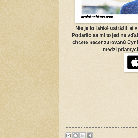
Nie je to ľahké ustrážiť si
Podarilo sa mi to jedine vď
chcete necenzurovanú Cynic
medzi priamych 