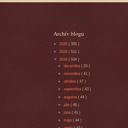
Cynická obluda
Archív blogu
►
2026
( 305 )
►
2025
( 511 )
▼
2024
( 504 )
►
decembra
( 33 )
►
novembra
( 41 )
►
októbra
( 47 )
►
septembra
( 43 )
►
augusta
( 44 )
►
júla
( 46 )
►
júna
( 41 )
►
mája
( 44 )
►
apríla
( 43 )