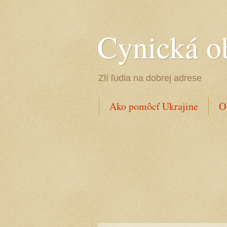
Cynická o
Zlí ľudia na dobrej adrese
Ako pomôcť Ukrajine
O