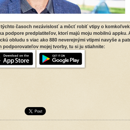
 v týchto časoch nezávislosť a môcť robiť vtipy o komkoľvek
aka podpore predplatiteľov, ktorí majú moju mobilnú appku. 
kú obludu s viac ako 880 neverejnými vtipmi navyše a patr
podporovateľov mojej tvorby, tu si ju stiahnite: