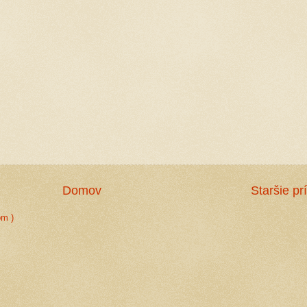
Domov
Staršie pr
om )