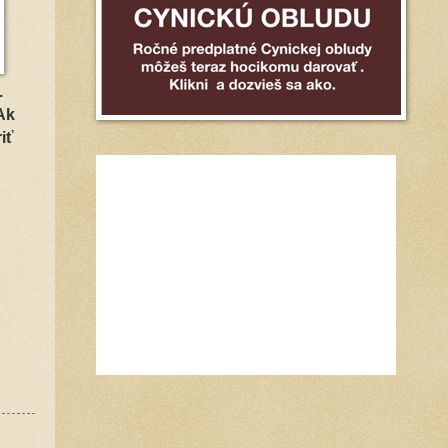
.
Ak
iť