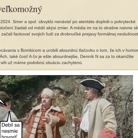
 veľkomožný
024. Smer a spol. obvyklú nenávisť po atentáte doplnili o pokrytecké
točení žiadali od médií akýsi zmier. A média im na to strašne naivne sko
 začali fackovať svojich ľudí za drobnučké prejavy formálnej neslušnost
vykecávania s Bombicom a urobili absurdnú tlačovku o tom, že ich v hum
Ách, také čosi! A čo je ešte absurdnejšie, Denník N sa za to okamžite
grafii už máme podobnú situáciu zachytenú.