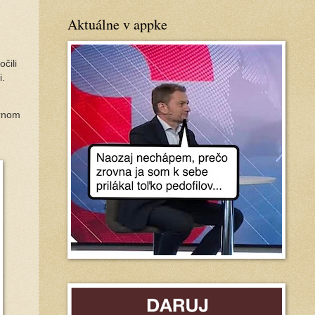
Aktuálne v appke
čili
i.
ornom