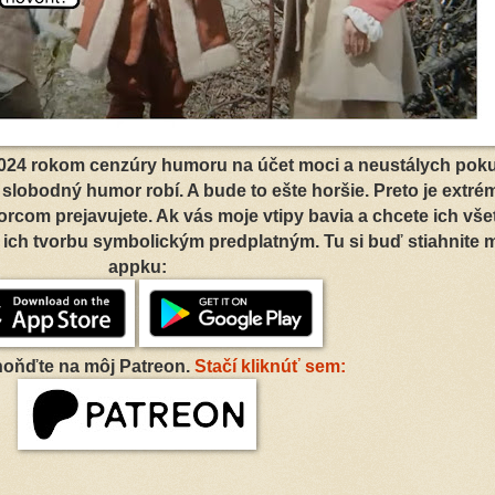
 2024 rokom cenzúry humoru na účet moci a neustálych pok
 slobodný humor robí. A bude to ešte horšie. Preto je extré
orcom prejavujete. Ak vás moje vtipy bavia a chcete ich vše
 ich tvorbu symbolickým predplatným. Tu si buď stiahnite 
appku:
hoňďte na môj Patreon.
Stačí kliknúť sem: