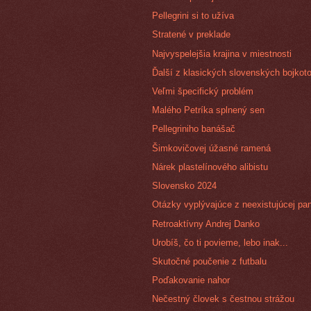
Pellegrini si to užíva
Stratené v preklade
Najvyspelejšia krajina v miestnosti
Ďalší z klasických slovenských bojkot
Veľmi špecifický problém
Malého Petríka splnený sen
Pellegriniho banášač
Šimkovičovej úžasné ramená
Nárek plastelínového alibistu
Slovensko 2024
Otázky vyplývajúce z neexistujúcej p
Retroaktívny Andrej Danko
Urobíš, čo ti povieme, lebo inak...
Skutočné poučenie z futbalu
Poďakovanie nahor
Nečestný človek s čestnou strážou