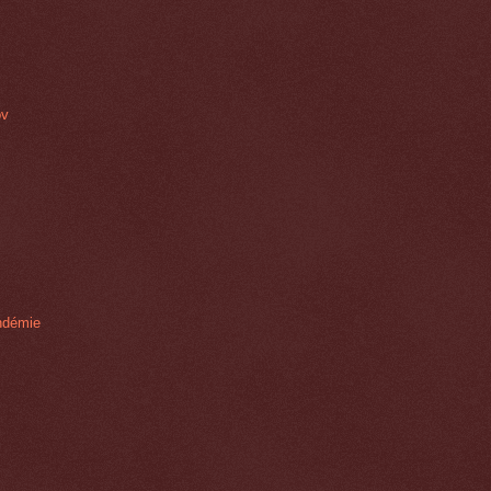
ov
andémie