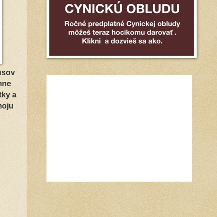
usov
mne
tky a
moju