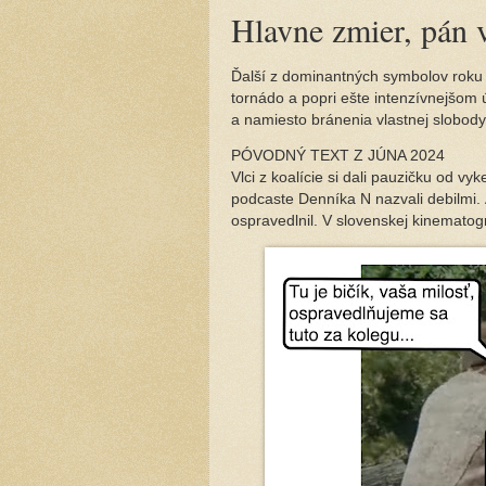
Hlavne zmier, pán
Ďalší z dominantných symbolov roku 2
tornádo a popri ešte intenzívnejšom ú
a namiesto bránenia vlastnej slobody
PÓVODNÝ TEXT Z JÚNA 2024
Vlci z koalície si dali pauzičku od 
podcaste Denníka N nazvali debilmi. 
ospravedlnil. V slovenskej kinemato