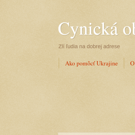
Cynická o
Zlí ľudia na dobrej adrese
Ako pomôcť Ukrajine
O