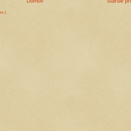
Domov
Staršie pr
om )