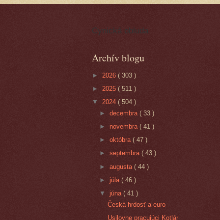
Cynická obluda
Archív blogu
►
2026
( 303 )
►
2025
( 511 )
▼
2024
( 504 )
►
decembra
( 33 )
►
novembra
( 41 )
►
októbra
( 47 )
►
septembra
( 43 )
►
augusta
( 44 )
►
júla
( 46 )
▼
júna
( 41 )
Česká hrdosť a euro
Usilovne pracujúci Kotlár