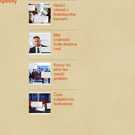
íspevky
Horúci
víkend v
bratislavskej
kaviarni
Mať
známosti
bude doslova
cool
Kauzy sú
ešte ten
menší
problém
Čisto
subjektívne
hodnotenie