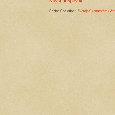
Novší príspevok
Prihlásiť na odber:
Zverejniť komentáre ( At