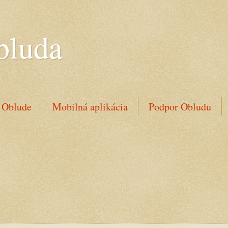
bluda
 Oblude
Mobilná aplikácia
Podpor Obludu