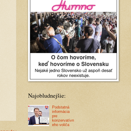
Najobludnejšie:
Podstatná
informácia
pre
konzervatívn
eho voliča