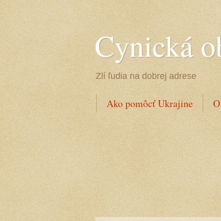
Cynická o
Zlí ľudia na dobrej adrese
Ako pomôcť Ukrajine
O