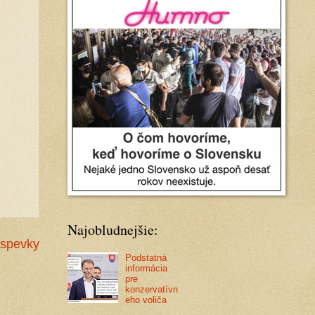
Najobludnejšie:
íspevky
Podstatná
informácia
pre
konzervatívn
eho voliča