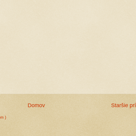
Domov
Staršie pr
om )