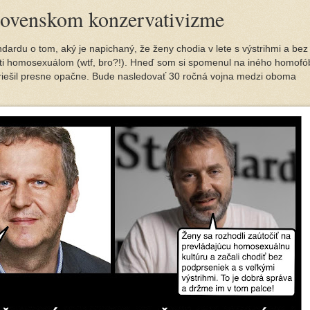
lovenskom konzervativizme
dardu o tom, aký je napichaný, že ženy chodia v lete s výstrihmi a bez
roti homosexuálom (wtf, bro?!). Hneď som si spomenul na iného homofó
 riešil presne opačne. Bude nasledovať 30 ročná vojna medzi oboma