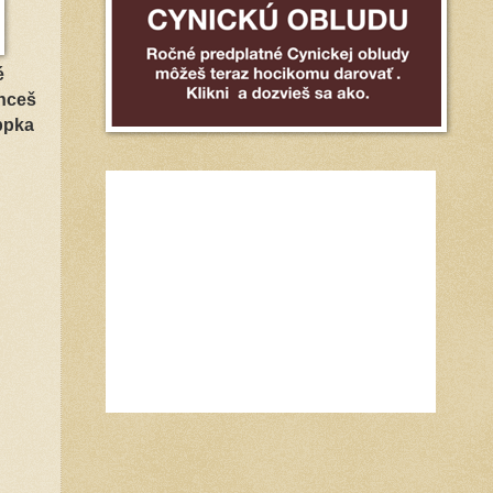
é
chceš
ppka