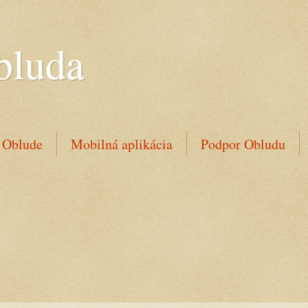
bluda
 Oblude
Mobilná aplikácia
Podpor Obludu