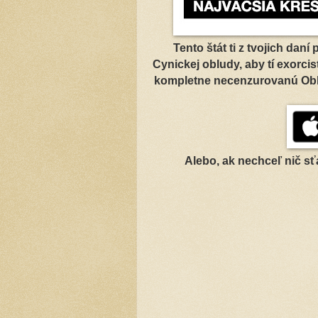
Tento štát ti z tvojich daní
Cynickej obludy, aby tí exorcis
kompletne necenzurovanú Oblu
Alebo, ak nechceľ nič s