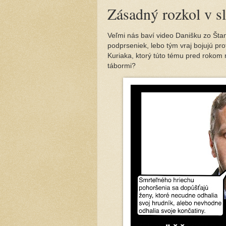
Zásadný rozkol v s
Veľmi nás baví video Danišku zo Štan
podprseniek, lebo tým vraj bojujú p
Kuriaka, ktorý túto tému pred rokom
tábormi?