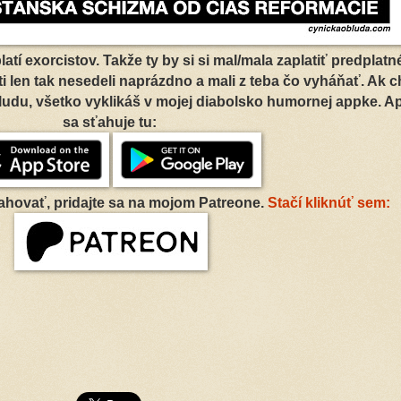
 platí exorcistov. Takže ty by si si mal/mala zaplatiť predplatn
ti len tak nesedeli naprázdno a mali z teba čo vyháňať. Ak 
du, všetko vyklikáš v mojej diabolsko humornej appke. A
sa sťahuje tu:
ťahovať, pridajte sa na mojom Patreone.
Stačí kliknúť sem: