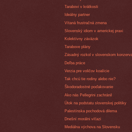
Tarabovi v krátkosti
Ideálny partner
Vítaná frustračná zmena
Slovenský idiom v americkej praxi
Kolektívny záväzok
Tarabove plány
Zásadný rozkol v slovenskom konzerva
Deľba práce
Verzia pre voličov koalície
Tak chcú tie rodiny alebo nie?
Škodoradostné poďakovanie
Ako nás Pellegrini zachránil
Útok na podstatu slovenskej politiky
Palestínska pochodová dilema
Dnešní morálni víťazi
Mediálna výchova na Slovensku