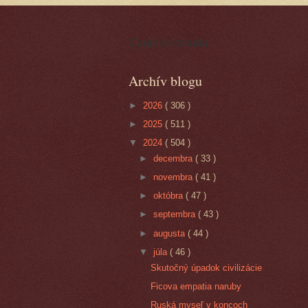
Cynická obluda
Archív blogu
►
2026
( 306 )
►
2025
( 511 )
▼
2024
( 504 )
►
decembra
( 33 )
►
novembra
( 41 )
►
októbra
( 47 )
►
septembra
( 43 )
►
augusta
( 44 )
▼
júla
( 46 )
Skutočný úpadok civilizácie
Ficova empatia naruby
Ruská myseľ v koncoch