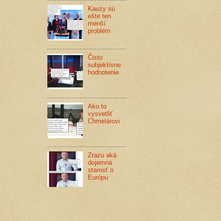
Kauzy sú
ešte ten
menší
problém
Čisto
subjektívne
hodnotenie
Ako to
vysvetliť
Chmelárovi
Zrazu aká
dojemná
starosť o
Európu