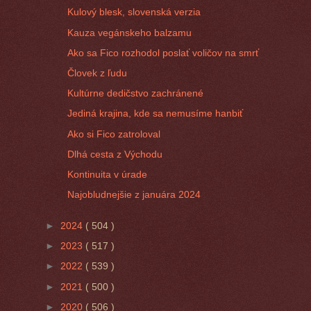
Kulový blesk, slovenská verzia
Kauza vegánskeho balzamu
Ako sa Fico rozhodol poslať voličov na smrť
Človek z ľudu
Kultúrne dedičstvo zachránené
Jediná krajina, kde sa nemusíme hanbiť
Ako si Fico zatroloval
Dlhá cesta z Východu
Kontinuita v úrade
Najobludnejšie z januára 2024
►
2024
( 504 )
►
2023
( 517 )
►
2022
( 539 )
►
2021
( 500 )
►
2020
( 506 )