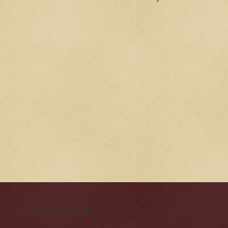
Cynická obluda