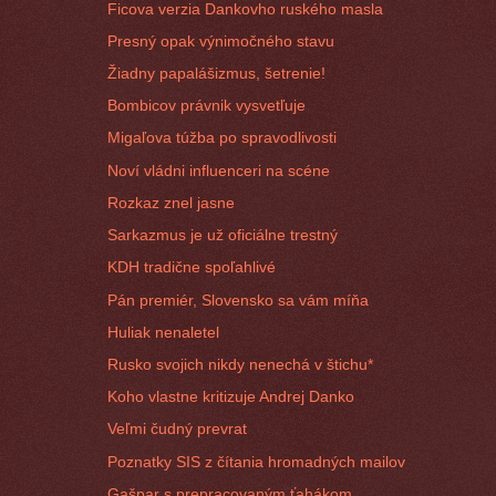
Ficova verzia Dankovho ruského masla
Presný opak výnimočného stavu
Žiadny papalášizmus, šetrenie!
Bombicov právnik vysvetľuje
Migaľova túžba po spravodlivosti
Noví vládni influenceri na scéne
Rozkaz znel jasne
Sarkazmus je už oficiálne trestný
KDH tradične spoľahlivé
Pán premiér, Slovensko sa vám míňa
Huliak nenaletel
Rusko svojich nikdy nenechá v štichu*
Koho vlastne kritizuje Andrej Danko
Veľmi čudný prevrat
Poznatky SIS z čítania hromadných mailov
Gašpar s prepracovaným ťahákom