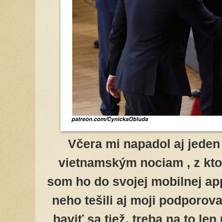
Včera mi napadol aj jeden 
vietnamským nociam
, z kt
som ho do svojej mobilnej ap
neho tešili aj moji podporova
baviť sa tiež, treba na to le