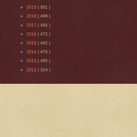
►
2019
( 501 )
►
2018
( 498 )
►
2017
( 492 )
►
2016
( 472 )
►
2015
( 442 )
►
2014
( 475 )
►
2013
( 492 )
►
2012
( 314 )