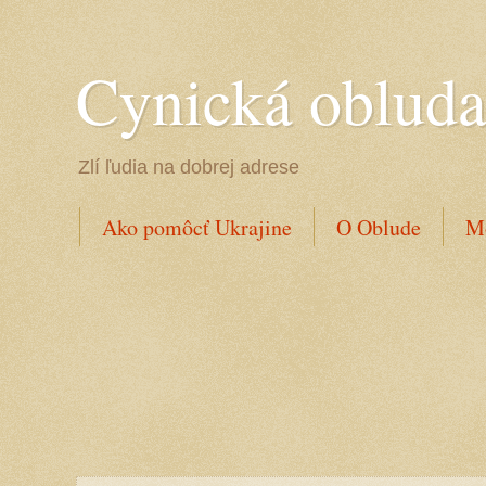
Cynická oblud
Zlí ľudia na dobrej adrese
Ako pomôcť Ukrajine
O Oblude
Mo