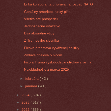
Erika kolaboranta príprava na rozpad NATO
Geniálny americko-ruský plán
Všetko pre prosperitu
Jednoznačné víťazstvo
Dva absurdné vtipy
Z Trumpovho slovníka
Ficova predstava vyváženej politiky
Zmluva doslova o ničom
Fico a Trump vyslobodzujú otrokov z jarma
Najobludnešie z marca 2025
►
februára
( 42 )
►
januára
( 41 )
►
2024
( 504 )
►
2023
( 517 )
►
2022
( 539 )