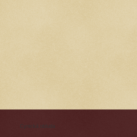
Cynická obluda