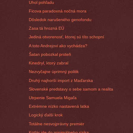
Uhol pohľadu
Ficova paradoxná nočná mora
Dôsledok narušeného genofondu
Zasa tá hrozná EÚ
Jediná otvorenosť, ktorej sú títo schopní
A toto Andrejovi ako vychádza?
Šatan pobozkal prsteň
Kinedryl, ktorý zabral
Nezvyčajne úprimný politik
Druhý najhorší import z Maďarska
Slovenské predstavy o sebe samom a realita
Utrpenie Samuela Migaľa
Extrémne nízko nastavená latka
Logický ďalší krok
Totálne nesvojprávny premiér
Kotlár ide do minimálneho rizika