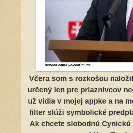
Včera som s rozkošou naložil
určený len pre priaznivcov n
už vidia v mojej appke a na 
filter slúži symbolické predpl
Ak chcete slobodnú Cynickú 