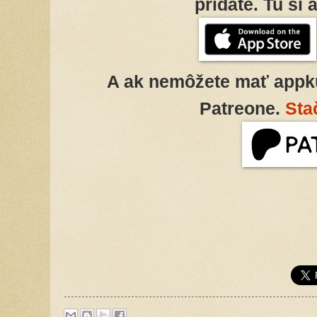
pridáte. Tu si 
A ak nemôžete mať appk
Patreone.
Sta