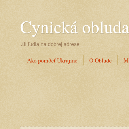
Cynická oblud
Zlí ľudia na dobrej adrese
Ako pomôcť Ukrajine
O Oblude
Mo