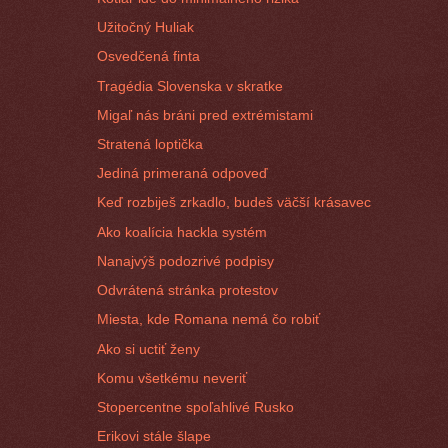
Užitočný Huliak
Osvedčená finta
Tragédia Slovenska v skratke
Migaľ nás bráni pred extrémistami
Stratená loptička
Jediná primeraná odpoveď
Keď rozbiješ zrkadlo, budeš väčší krásavec
Ako koalícia hackla systém
Nanajvýš podozrivé podpisy
Odvrátená stránka protestov
Miesta, kde Romana nemá čo robiť
Ako si uctiť ženy
Komu všetkému neveriť
Stopercentne spoľahlivé Rusko
Erikovi stále šlape