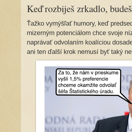
Keď rozbiješ zrkadlo, budeš
Ťažko vymýšľať humory, keď predseda
mizerným potenciálom chce svoje ní
naprávať odvolaním koalíciou dosade
ani ten ďalší krok nemusí byť taký n