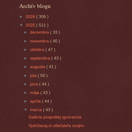
Archív blogu
►
2026
( 306 )
▼
2025
( 511 )
►
decembra
( 33 )
►
novembra
( 40 )
►
októbra
( 47 )
►
septembra
( 43 )
►
augusta
( 41 )
►
júla
( 50 )
►
júna
( 44 )
►
mája
( 43 )
►
apríla
( 44 )
▼
marca
( 43 )
Galéria pospolitej ignorancie
Vydržiavaj si utláčateľa svojho