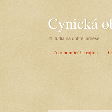
Cynická o
Zlí ľudia na dobrej adrese
Ako pomôcť Ukrajine
O