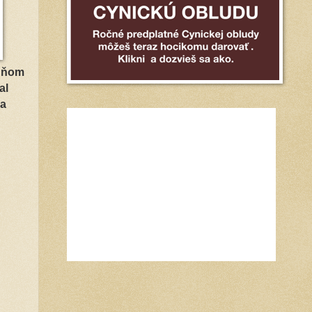
v ňom
al
na