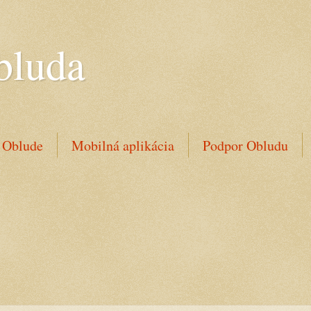
bluda
 Oblude
Mobilná aplikácia
Podpor Obludu