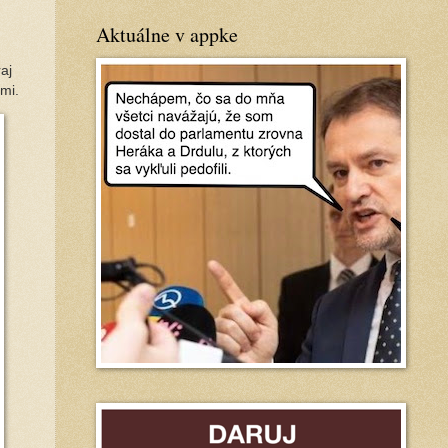
Aktuálne v appke
aj
rmi.