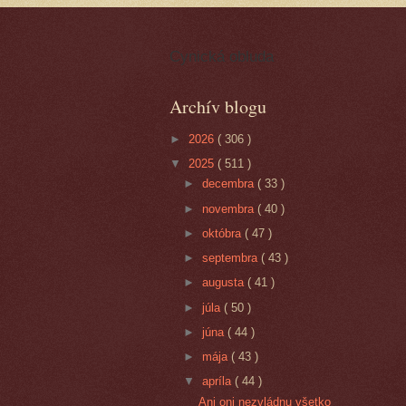
Cynická obluda
Archív blogu
►
2026
( 306 )
▼
2025
( 511 )
►
decembra
( 33 )
►
novembra
( 40 )
►
októbra
( 47 )
►
septembra
( 43 )
►
augusta
( 41 )
►
júla
( 50 )
►
júna
( 44 )
►
mája
( 43 )
▼
apríla
( 44 )
Ani oni nezvládnu všetko