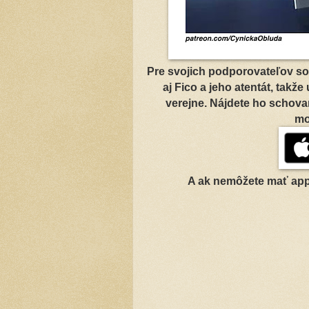
Pre svojich podporovateľov so
aj Fico a jeho atentát, takže
verejne. Nájdete ho schova
mo
A ak nemôžete mať app