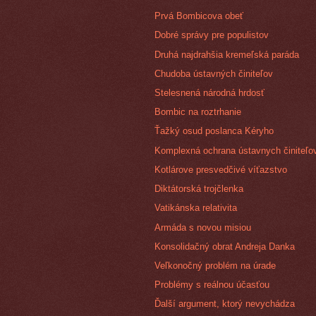
Prvá Bombicova obeť
Dobré správy pre populistov
Druhá najdrahšia kremeľská paráda
Chudoba ústavných činiteľov
Stelesnená národná hrdosť
Bombic na roztrhanie
Ťažký osud poslanca Kéryho
Komplexná ochrana ústavnych činiteľo
Kotlárove presvedčivé víťazstvo
Diktátorská trojčlenka
Vatikánska relativita
Armáda s novou misiou
Konsolidačný obrat Andreja Danka
Veľkonočný problém na úrade
Problémy s reálnou účasťou
Ďalší argument, ktorý nevychádza