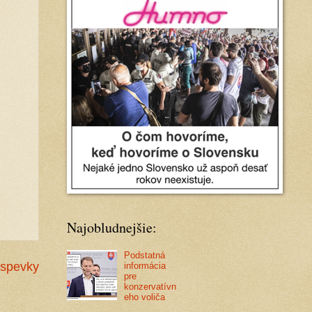
Najobludnejšie:
Podstatná
íspevky
informácia
pre
konzervatívn
eho voliča