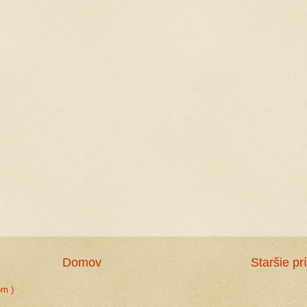
Domov
Staršie pr
om )