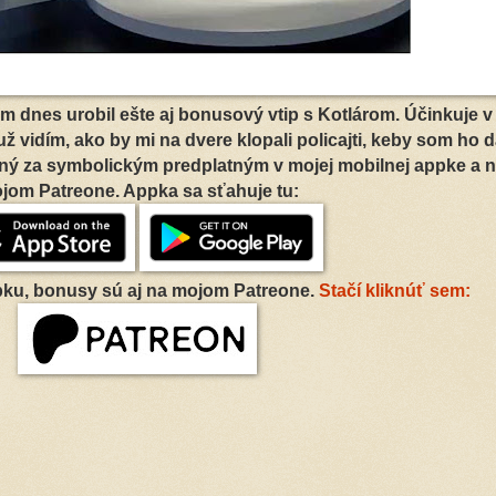
m dnes urobil ešte aj bonusový vtip s Kotlárom. Účinkuje 
 už vidím, ako by mi na dvere klopali policajti, keby som ho d
ný za symbolickým predplatným v mojej mobilnej appke a 
jom Patreone. Appka sa sťahuje tu:
ku, bonusy sú aj na mojom Patreone.
Stačí kliknúť sem: