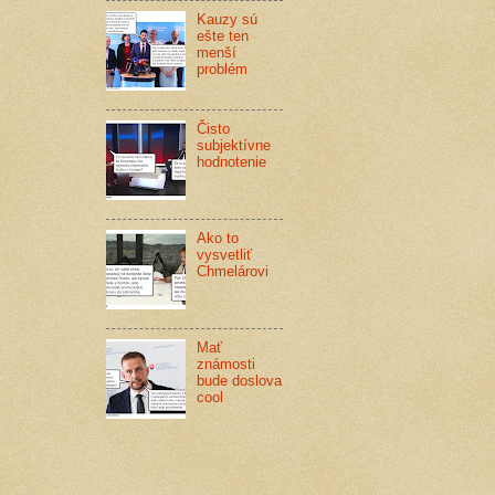
Kauzy sú
ešte ten
menší
problém
Čisto
subjektívne
hodnotenie
Ako to
vysvetliť
Chmelárovi
Mať
známosti
bude doslova
cool