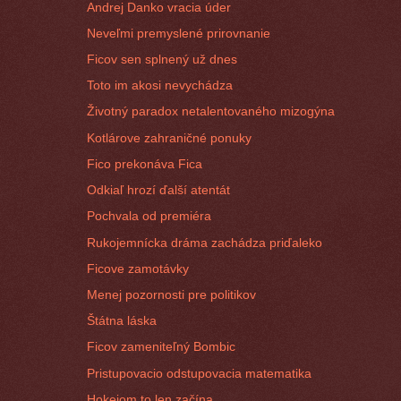
Andrej Danko vracia úder
Neveľmi premyslené prirovnanie
Ficov sen splnený už dnes
Toto im akosi nevychádza
Životný paradox netalentovaného mizogýna
Kotlárove zahraničné ponuky
Fico prekonáva Fica
Odkiaľ hrozí ďalší atentát
Pochvala od premiéra
Rukojemnícka dráma zachádza priďaleko
Ficove zamotávky
Menej pozornosti pre politikov
Štátna láska
Ficov zameniteľný Bombic
Pristupovacio odstupovacia matematika
Hokejom to len začína