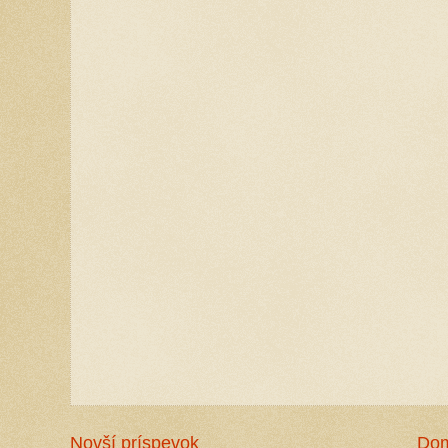
Novší príspevok
Do