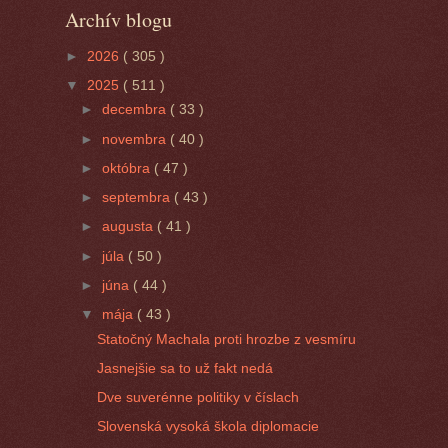
Archív blogu
►
2026
( 305 )
▼
2025
( 511 )
►
decembra
( 33 )
►
novembra
( 40 )
►
októbra
( 47 )
►
septembra
( 43 )
►
augusta
( 41 )
►
júla
( 50 )
►
júna
( 44 )
▼
mája
( 43 )
Statočný Machala proti hrozbe z vesmíru
Jasnejšie sa to už fakt nedá
Dve suverénne politiky v číslach
Slovenská vysoká škola diplomacie