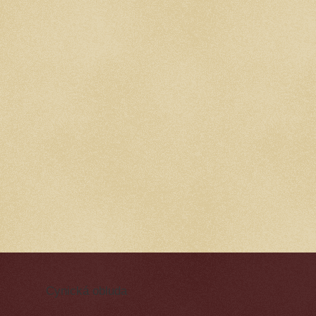
Cynická obluda