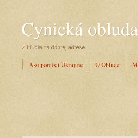
Cynická oblud
Zlí ľudia na dobrej adrese
Ako pomôcť Ukrajine
O Oblude
Mo