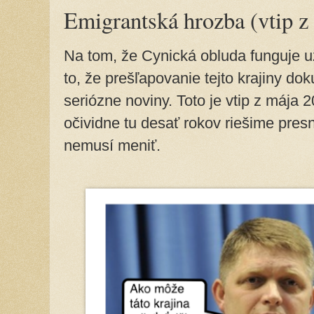
Emigrantská hrozba (vtip z
Na tom, že Cynická obluda funguje už
to, že prešľapovanie tejto krajiny do
seriózne noviny. Toto je vtip z mája 
očividne tu desať rokov riešime presne
nemusí meniť.