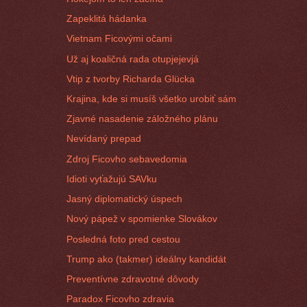
Zapeklitá hádanka
Vietnam Ficovými očami
Už aj koaličná rada otupjejevjá
Vtip z tvorby Richarda Glücka
Krajina, kde si musíš všetko urobiť sám
Zjavné nasadenie záložného plánu
Nevídaný prepad
Zdroj Ficovho sebavedomia
Idioti vyťažujú SAVku
Jasný diplomatický úspech
Nový pápež v spomienke Slovákov
Posledná foto pred cestou
Trump ako (takmer) ideálny kandidát
Preventívne zdravotné dôvody
Paradox Ficovho zdravia