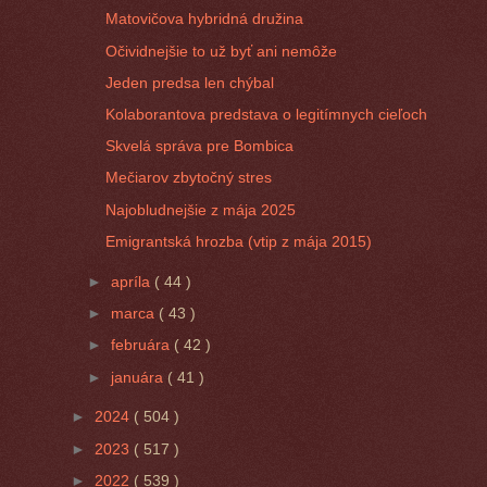
Matovičova hybridná družina
Očividnejšie to už byť ani nemôže
Jeden predsa len chýbal
Kolaborantova predstava o legitímnych cieľoch
Skvelá správa pre Bombica
Mečiarov zbytočný stres
Najobludnejšie z mája 2025
Emigrantská hrozba (vtip z mája 2015)
►
apríla
( 44 )
►
marca
( 43 )
►
februára
( 42 )
►
januára
( 41 )
►
2024
( 504 )
►
2023
( 517 )
►
2022
( 539 )