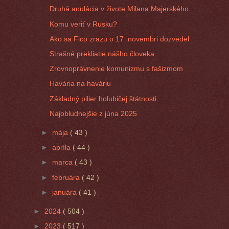
Druhá anulácia v živote Milana Majerského
Komu veriť v Rusku?
Ako sa Fico zrazu o 17. novembri dozvedel
Strašné prekliatie nášho človeka
Zrovnoprávnenie komunizmu s fašizmom
Havária na haváriu
Základný pilier holubičej štátnosti
Najobludnejšie z júna 2025
►
mája
( 43 )
►
apríla
( 44 )
►
marca
( 43 )
►
februára
( 42 )
►
januára
( 41 )
►
2024
( 504 )
►
2023
( 517 )