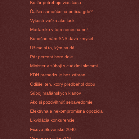
Kotlár potrebuje viac času
Ďalšia samoúčelná petícia gde?
Vykosťovačka ako lusk
Maďarsko v tom nenecháme!
Konečne nám SNS dáva zmysel
Užime si to, kým sa dá
Pár percent hore dole
Minister v súboji s cudzími slovami
KDH presadzuje bez zábran
Odišiel ten, ktorý predbehol dobu
Súboj mafiánskych klanov
Ako si pozdvihnúť sebavedomie
Efektívna a nekompromisná opozícia
Likvidácia konkurencie
Ficovo Slovensko 2040
Význam skratky KDH