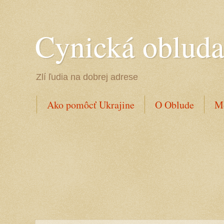
Cynická oblud
Zlí ľudia na dobrej adrese
Ako pomôcť Ukrajine
O Oblude
Mo