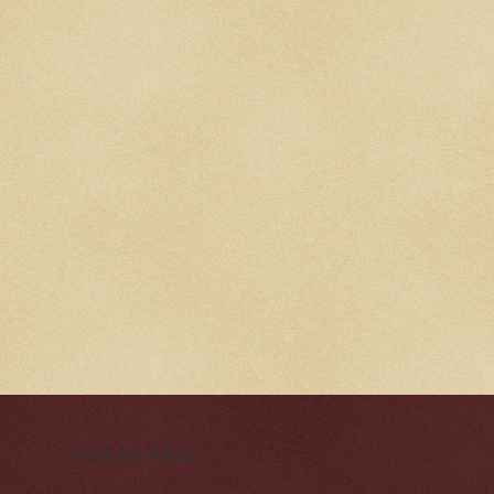
Cynická obluda