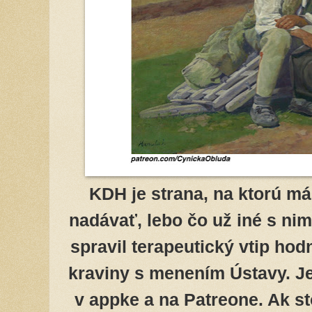
KDH je strana, na ktorú má
nadávať, lebo čo už iné s nim
spravil terapeutický vtip hodn
kraviny s menením Ústavy. J
v appke a na Patreone. Ak st