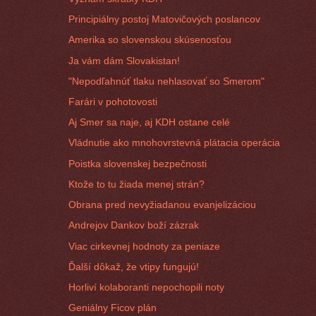
Principiálny postoj Matovičových poslancov
Amerika so slovenskou skúsenosťou
Ja vám dám Slovakistan!
"Nepodľahnúť tlaku nehlasovať so Smerom"
Farári v pohotovosti
Aj Smer sa naje, aj KDH ostane celé
Vládnutie ako mnohovrstevná plátacia operácia
Poistka slovenskej bezpečnosti
Ktože to tu žiada menej strán?
Obrana pred nevyžiadanou evanjelizáciou
Andrejov Dankov boží zázrak
Viac cirkevnej hodnoty za peniaze
Ďalší dôkaž, že vtipy fungujú!
Horliví kolaboranti nepochopili noty
Geniálny Ficov plán