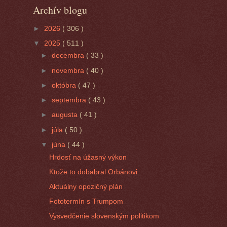
Archív blogu
►
2026
( 306 )
▼
2025
( 511 )
►
decembra
( 33 )
►
novembra
( 40 )
►
októbra
( 47 )
►
septembra
( 43 )
►
augusta
( 41 )
►
júla
( 50 )
▼
júna
( 44 )
Hrdosť na úžasný výkon
Ktože to dobabral Orbánovi
Aktuálny opozičný plán
Fototermín s Trumpom
Vysvedčenie slovenským politikom