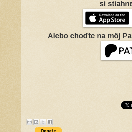
si stiahn
Alebo choďte na môj Pa