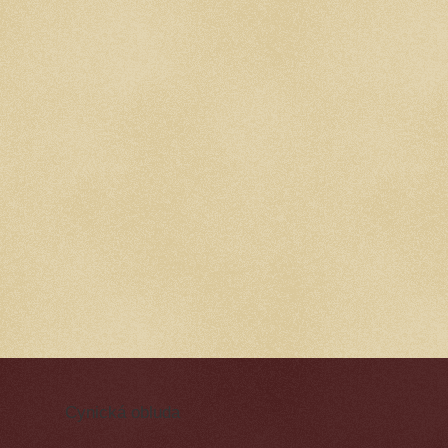
Cynická obluda