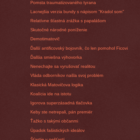
Pomsta traumatizovaného tyrana
Lacnejšia verzia bundy s nápisom "Kradol som"
Relatívne šťastná zrážka s papalášom
Skutočné národné poníženie
Demotimatovič
Ďalší antificovský bojovník, čo len pomohol Ficovi
Ďalšia smiešna výhovorka
Nenechajte sa vyrušovať realitou
Vláda odborníkov našla svoj problém
Klasická Matovičova logika
Koalícia ide na istotu
Igorova superzásadná tlačovka
Keby ste netrepali, pán premiér
Ťažko s takými občanmi
Úpadok fašistických ideálov
Šťastie v nešťastí