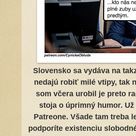
Slovensko sa vydáva na tak
nedajú robiť milé vtipy, tak
som včera urobil je preto r
stoja o úprimný humor. Už 
Patreone. Všade tam treba l
podporíte existenciu slobodn