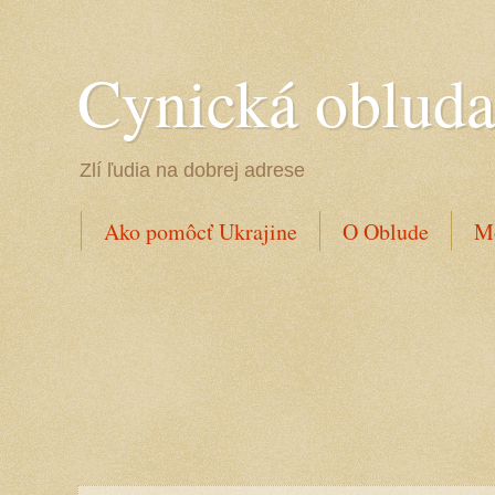
Cynická oblud
Zlí ľudia na dobrej adrese
Ako pomôcť Ukrajine
O Oblude
Mo