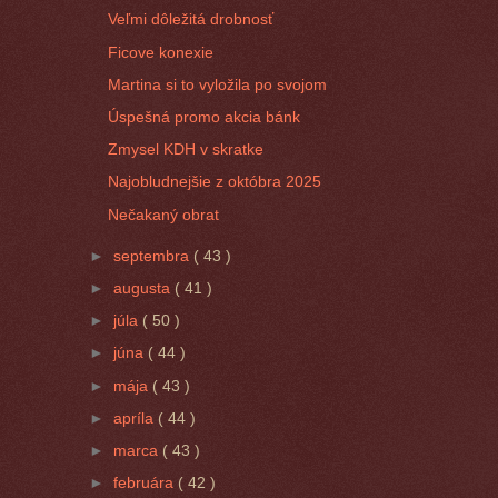
Veľmi dôležitá drobnosť
Ficove konexie
Martina si to vyložila po svojom
Úspešná promo akcia bánk
Zmysel KDH v skratke
Najobludnejšie z októbra 2025
Nečakaný obrat
►
septembra
( 43 )
►
augusta
( 41 )
►
júla
( 50 )
►
júna
( 44 )
►
mája
( 43 )
►
apríla
( 44 )
►
marca
( 43 )
►
februára
( 42 )