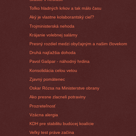
Toľko hladných krkov a tak málo času
Aký je vlastne kolaborantský cieľ?
Trojministerská nehoda
Krájanie volebnej salámy
Presný rozdiel medzi obyčajným a našim človekom
Druhá najťažšia dohoda
Pavol Gašpar - náhodný hrdina
Konsolidácia celou vetou
Zjavný pomätenec
Oskar Rózsa na Ministerstve obrany
Ako presne zlacneli potraviny
Prozreteľnosť
Vzácna alergia
KDH pre stabilitu budúcej koalície
Veľký test práve začína