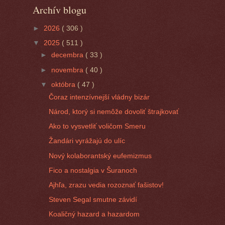
Archív blogu
►
2026
( 306 )
▼
2025
( 511 )
►
decembra
( 33 )
►
novembra
( 40 )
▼
októbra
( 47 )
Čoraz intenzívnejší vládny bizár
Národ, ktorý si nemôže dovoliť štrajkovať
Ako to vysvetliť voličom Smeru
Žandári vyrážajú do ulíc
Nový kolaborantský eufemizmus
Fico a nostalgia v Šuranoch
Ajhľa, zrazu vedia rozoznať fašistov!
Steven Segal smutne závidí
Koaličný hazard a hazardom