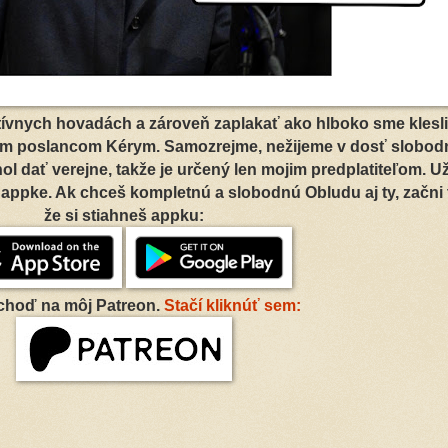
tívnych hovadách a zároveň zaplakať ako hlboko sme klesli,
cim poslancom Kérym. Samozrejme, nežijeme v dosť slobod
ol dať verejne, takže je určený len mojim predplatiteľom. U
 appke. Ak chceš kompletnú a slobodnú Obludu aj ty, začni 
že si stiahneš appku:
choď na môj Patreon.
Stačí kliknúť sem: