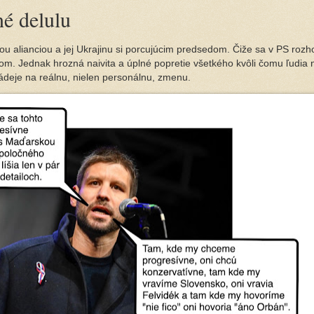
é delulu
u alianciou a jej Ukrajinu si porcujúcim predsedom. Čiže sa v PS rozho
m. Jednak hrozná naivita a úplné popretie všetkého kvôli čomu ľudia n
nádeje na reálnu, nielen personálnu, zmenu.