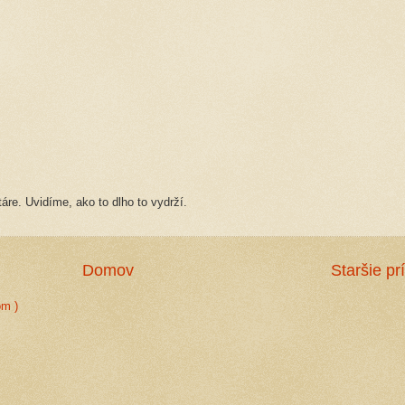
re. Uvidíme, ako to dlho to vydrží.
Domov
Staršie pr
om )