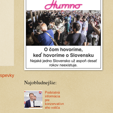
íspevky
Najobludnejšie:
Podstatná
informácia
pre
konzervatívn
eho voliča