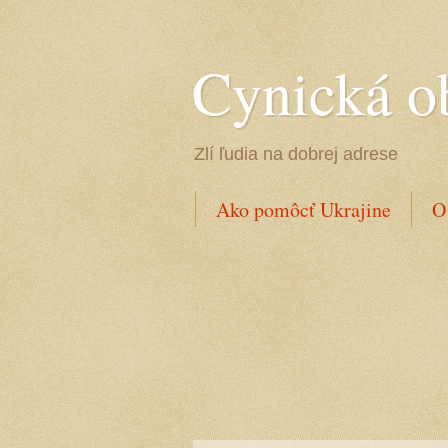
Cynická o
Zlí ľudia na dobrej adrese
Ako pomôcť Ukrajine
O