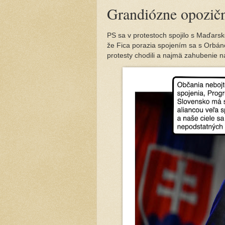
Grandiózne opozičn
PS sa v protestoch spojilo s Maďarsko
že Fica porazia spojením sa s Orbáno
protesty chodili a najmä zahubenie 