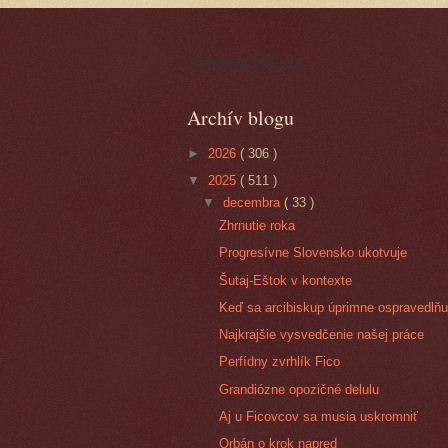
Cynická obluda
Archív blogu
►
2026
( 306 )
▼
2025
( 511 )
▼
decembra
( 33 )
Zhrnutie roka
Progresívne Slovensko ukotvuje
Šutaj-Eštok v kontexte
Keď sa arcibiskup úprimne ospravedlňu
Najkrajšie vysvedčenie našej práce
Perfídny zvrhlík Fico
Grandiózne opozičné delulu
Aj u Ficovcov sa musia uskromniť
Orbán o krok napred