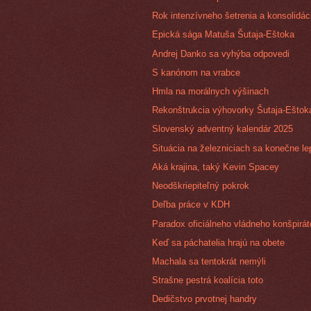
Rok intenzívneho šetrenia a konsolidác
Epická sága Matuša Šutaja-Eštoka
Andrej Danko sa vyhýba odpovedi
S kanónom na vrabce
Hmla na morálnych výšinach
Rekonštrukcia výhovorky Šutaja-Eštok
Slovenský adventný kalendár 2025
Situácia na železniciach sa konečne le
Aká krajina, taký Kevin Spacey
Neodškriepiteľný pokrok
Deľba práce v KDH
Paradox oficiálneho vládneho konšpirát
Keď sa páchatelia hrajú na obete
Machala sa tentokrát nemýli
Strašne pestrá koalícia toto
Dedičstvo prvotnej handry