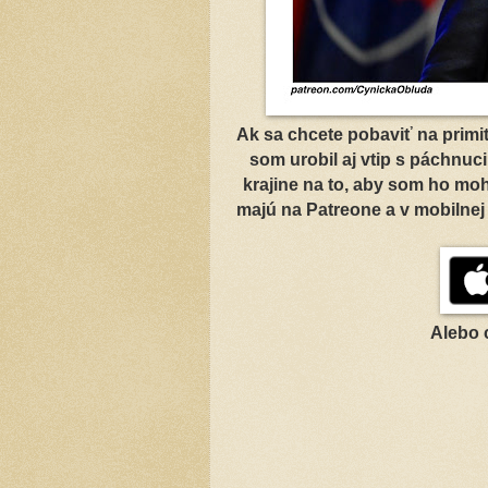
Ak sa chcete pobaviť na primi
som urobil aj vtip s páchnu
krajine na to, aby som ho moh
majú na Patreone a v mobilnej
Alebo 