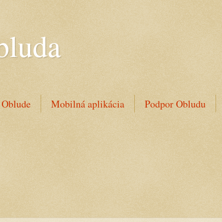
bluda
 Oblude
Mobilná aplikácia
Podpor Obludu