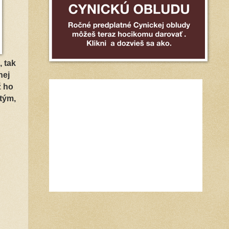
 tak
nej
ž ho
tým,