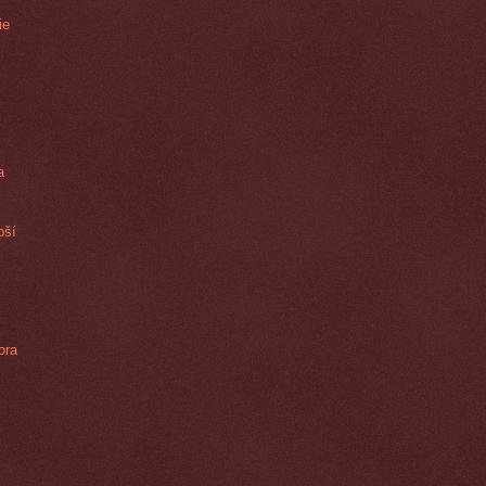
ie
a
pší
ora