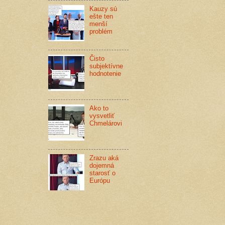
Kauzy sú
ešte ten
menší
problém
Čisto
subjektívne
hodnotenie
Ako to
vysvetliť
Chmelárovi
Zrazu aká
dojemná
starosť o
Európu