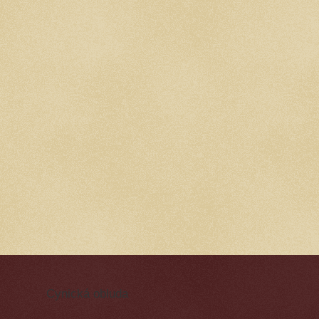
Cynická obluda