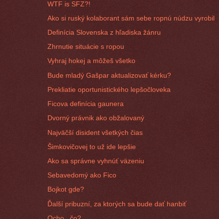
WTF is SFZ?!
Ako si ruský kolaborant sám sebe ropnú núdzu vyrobil
Definícia Slovenska z hľadiska žánru
Zhrnutie situácie s ropou
Vyhraj hokej a môžeš všetko
Bude mladý Gašpar aktualizovať kérku?
Prekliatie oportunistického lepšočloveka
Ficova definícia gaunera
Dvorný právnik ako obžalovaný
Najväčší disident všetkých čias
Šimkovičovej to už ide lepšie
Ako sa správne vyhnúť väzeniu
Sebavedomý ako Fico
Bojkot gde?
Ďalší pribuzní, za ktorých sa bude dať hanbiť
Ocho...čo?