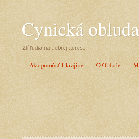
Cynická oblud
Zlí ľudia na dobrej adrese
Ako pomôcť Ukrajine
O Oblude
Mo