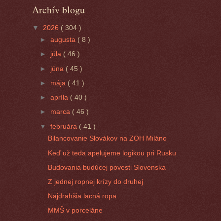
Archív blogu
▼
2026
( 304 )
►
augusta
( 8 )
►
júla
( 46 )
►
júna
( 45 )
►
mája
( 41 )
►
apríla
( 40 )
►
marca
( 46 )
▼
februára
( 41 )
Bilancovanie Slovákov na ZOH Miláno
Keď už teda apelujeme logikou pri Rusku
Budovania budúcej povesti Slovenska
Z jednej ropnej krízy do druhej
Najdrahšia lacná ropa
MMŠ v porceláne