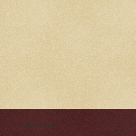
Cynická obluda