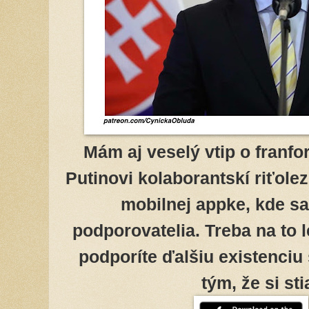
Mám aj veselý vtip o franfo
Putinovi kolaborantskí riťolez
mobilnej appke, kde sa
podporovatelia. Treba na to 
podporíte ďalšiu existenci
tým, že si st