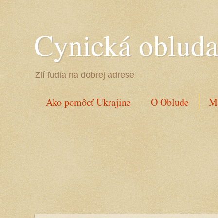
Cynická oblud
Zlí ľudia na dobrej adrese
Ako pomôcť Ukrajine
O Oblude
Mo