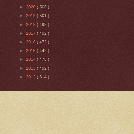
►
2020
( 506 )
►
2019
( 501 )
►
2018
( 498 )
►
2017
( 492 )
►
2016
( 472 )
►
2015
( 442 )
►
2014
( 475 )
►
2013
( 492 )
►
2012
( 314 )