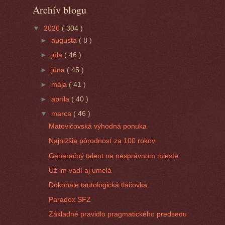
Archív blogu
▼
2026
( 304 )
►
augusta
( 8 )
►
júla
( 46 )
►
júna
( 45 )
►
mája
( 41 )
►
apríla
( 40 )
▼
marca
( 46 )
Matovičovská výhodná ponuka
Najnižšia pôrodnosť za 100 rokov
Generačný talent na nesprávnom mieste
Už im vadí aj umelá
Dokonale tautologická tlačovka
Paradox SFZ
Základné pravidlo pragmatického predsedu