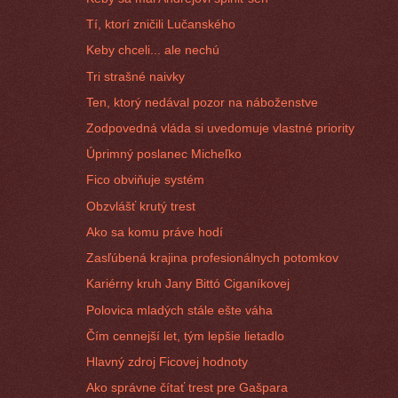
Tí, ktorí zničili Lučanského
Keby chceli... ale nechú
Tri strašné naivky
Ten, ktorý nedával pozor na náboženstve
Zodpovedná vláda si uvedomuje vlastné priority
Úprimný poslanec Micheľko
Fico obviňuje systém
Obzvlášť krutý trest
Ako sa komu práve hodí
Zasľúbená krajina profesionálnych potomkov
Kariérny kruh Jany Bittó Ciganíkovej
Polovica mladých stále ešte váha
Čím cennejší let, tým lepšie lietadlo
Hlavný zdroj Ficovej hodnoty
Ako správne čítať trest pre Gašpara