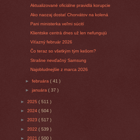
Aktualizované oficiálne pravidlá korupcie
Ako naozaj dostať Chorvátov na kolená
Pani ministerka veľmi súcití
Klientske centrá dnes už len nefungujú
Víťazný február 2026
Čo teraz so všetkým tým kešom?
Strašne nevďačný Samsung
Najobludnejšie z marca 2026
►
februára
( 41 )
►
januára
( 37 )
►
2025
( 511 )
►
2024
( 504 )
►
2023
( 517 )
►
2022
( 539 )
►
2021
( 500 )