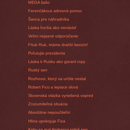
MEGA šašo
Ferenčákova adresná pomoc
Šanca pre náhradníka
Láska horšia ako nenávisť
Veľmi nejasné odporúčanie
Fňuk fňuk, máme drahší benzín!
Poľutujte prezidenta
Láska k Rusku ako garant ropy
Ruský sen
Rozhovor, ktorý sa určite nestal
Robert Fico a lepiace slová
Slovenská otázka vyriešená vopred
Zrozumiteľná situácia
Absolútne nepoučiteľní
Hlina upokojuje Fica
Keby sa mal Andrejovi splniť sen