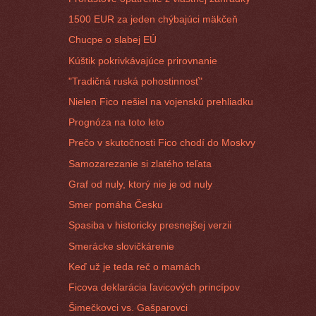
1500 EUR za jeden chýbajúci mäkčeň
Chucpe o slabej EÚ
Kúštik pokrivkávajúce prirovnanie
"Tradičná ruská pohostinnosť"
Nielen Fico nešiel na vojenskú prehliadku
Prognóza na toto leto
Prečo v skutočnosti Fico chodí do Moskvy
Samozarezanie si zlatého teľata
Graf od nuly, ktorý nie je od nuly
Smer pomáha Česku
Spasiba v historicky presnejšej verzii
Smerácke slovičkárenie
Keď už je teda reč o mamách
Ficova deklarácia ľavicových princípov
Šimečkovci vs. Gašparovci