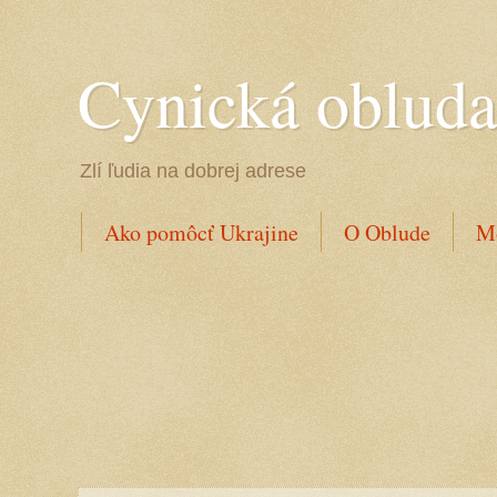
Cynická oblud
Zlí ľudia na dobrej adrese
Ako pomôcť Ukrajine
O Oblude
Mo