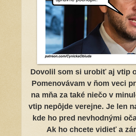
Dovolil som si urobiť aj vtip 
Pomenovávam v ňom veci pr
na mňa za také niečo v minul
vtip nepôjde verejne. Je len 
kde ho pred nevhodnými oča
Ak ho chcete vidieť a zá