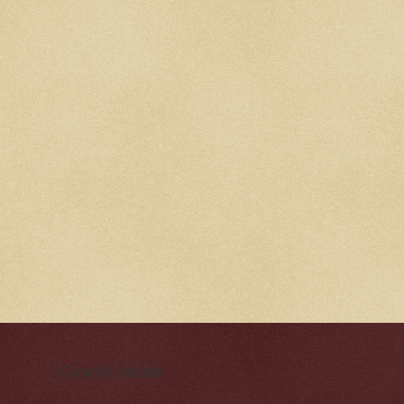
Cynická obluda