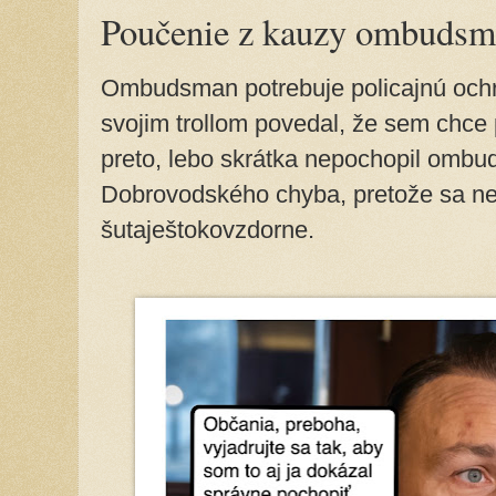
Poučenie z kauzy ombuds
Ombudsman potrebuje policajnú ochra
svojim trollom povedal, že sem chce p
preto, lebo skrátka nepochopil ombu
Dobrovodského chyba, pretože sa nev
šutaještokovzdorne.