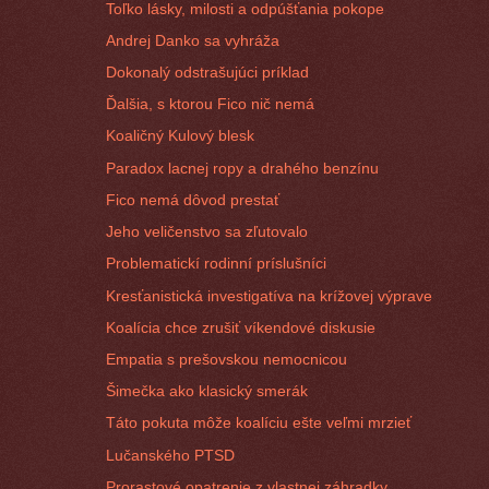
Toľko lásky, milosti a odpúšťania pokope
Andrej Danko sa vyhráža
Dokonalý odstrašujúci príklad
Ďalšia, s ktorou Fico nič nemá
Koaličný Kulový blesk
Paradox lacnej ropy a drahého benzínu
Fico nemá dôvod prestať
Jeho veličenstvo sa zľutovalo
Problematickí rodinní príslušníci
Kresťanistická investigatíva na krížovej výprave
Koalícia chce zrušiť víkendové diskusie
Empatia s prešovskou nemocnicou
Šimečka ako klasický smerák
Táto pokuta môže koalíciu ešte veľmi mrzieť
Lučanského PTSD
Prorastové opatrenie z vlastnej záhradky