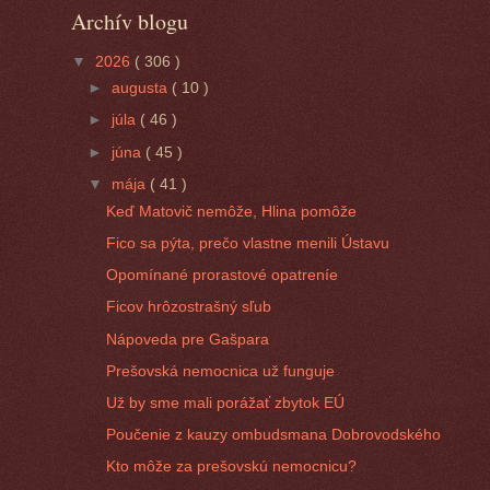
Archív blogu
▼
2026
( 306 )
►
augusta
( 10 )
►
júla
( 46 )
►
júna
( 45 )
▼
mája
( 41 )
Keď Matovič nemôže, Hlina pomôže
Fico sa pýta, prečo vlastne menili Ústavu
Opomínané prorastové opatreníe
Ficov hrôzostrašný sľub
Nápoveda pre Gašpara
Prešovská nemocnica už funguje
Už by sme mali porážať zbytok EÚ
Poučenie z kauzy ombudsmana Dobrovodského
Kto môže za prešovskú nemocnicu?