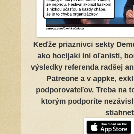
Keďže priaznivci sekty Dem
ako hocijakí iní oľanisti, b
výsledky referenda radšej an
Patreone a v appke, exk
podporovateľov. Treba na t
ktorým podporíte nezávisl
stiahne