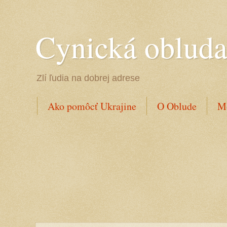
Cynická oblud
Zlí ľudia na dobrej adrese
Ako pomôcť Ukrajine
O Oblude
Mo