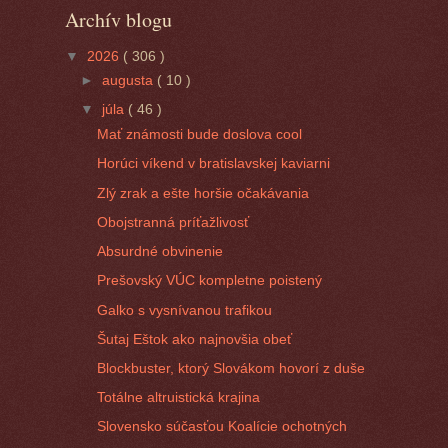
Archív blogu
▼
2026
( 306 )
►
augusta
( 10 )
▼
júla
( 46 )
Mať známosti bude doslova cool
Horúci víkend v bratislavskej kaviarni
Zlý zrak a ešte horšie očakávania
Obojstranná príťažlivosť
Absurdné obvinenie
Prešovský VÚC kompletne poistený
Galko s vysnívanou trafikou
Šutaj Eštok ako najnovšia obeť
Blockbuster, ktorý Slovákom hovorí z duše
Totálne altruistická krajina
Slovensko súčasťou Koalície ochotných