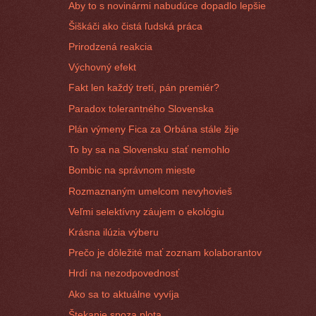
Aby to s novinármi nabudúce dopadlo lepšie
Šiškáči ako čistá ľudská práca
Prirodzená reakcia
Výchovný efekt
Fakt len každý tretí, pán premiér?
Paradox tolerantného Slovenska
Plán výmeny Fica za Orbána stále žije
To by sa na Slovensku stať nemohlo
Bombic na správnom mieste
Rozmaznaným umelcom nevyhovieš
Veľmi selektívny záujem o ekológiu
Krásna ilúzia výberu
Prečo je dôležité mať zoznam kolaborantov
Hrdí na nezodpovednosť
Ako sa to aktuálne vyvíja
Štekanie spoza plota