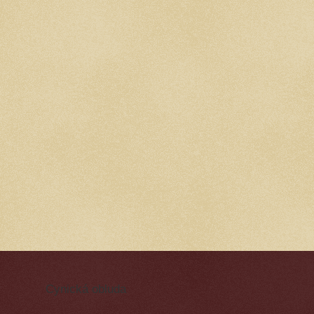
Cynická obluda