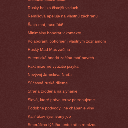
Ruský boj za čistejší vzduch
Remišová apeluje na vlastnú záchranu
Šach-mat, rusofóbi!
Minimálny honorár v kontexte
Kolaboranti pohoršení vlastným zoznamom
Ruský Mad Max začína
Autentická hnedá začína mať navrch
Fakt mizerné využitie jazyka
Nevývoj Jaroslava Naďa
Súčasná ruská dilema
Strana zrodená na zlyhanie
Slová, ktoré práve teraz potrebujeme
Podobné podvody, iné chápanie viny
Kaliňákov vysnívaný job
Smeráčina týždňa tentokrát s remízou