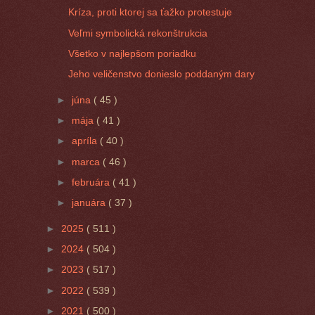
Kríza, proti ktorej sa ťažko protestuje
Veľmi symbolická rekonštrukcia
Všetko v najlepšom poriadku
Jeho veličenstvo donieslo poddaným dary
►
júna
( 45 )
►
mája
( 41 )
►
apríla
( 40 )
►
marca
( 46 )
►
februára
( 41 )
►
januára
( 37 )
►
2025
( 511 )
►
2024
( 504 )
►
2023
( 517 )
►
2022
( 539 )
►
2021
( 500 )