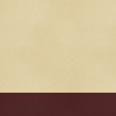
Cynická obluda