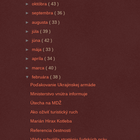
►
októbra
( 43 )
►
septembra
( 36 )
►
augusta
( 33 )
►
júla
( 39 )
►
júna
( 42 )
►
mája
( 33 )
►
apríla
( 34 )
►
marca
( 40 )
▼
februára
( 38 )
Poďakovanie Ukrajinskej armáde
Ministerstvo vnútra informuje
Útecha na MDŽ
Ako oživiť turistický ruch
Marián Hirax Kotleba
Referencia čestnosti
Vláda schválila stratégiu ľudských práv