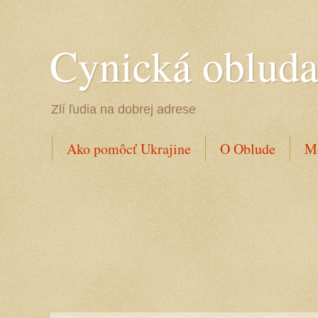
Cynická oblud
Zlí ľudia na dobrej adrese
Ako pomôcť Ukrajine
O Oblude
Mo