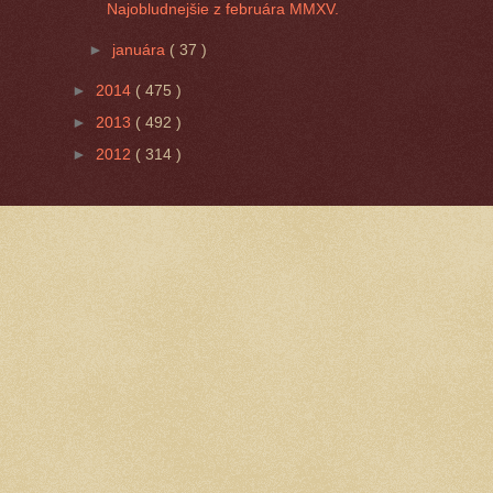
Najobludnejšie z februára MMXV.
►
januára
( 37 )
►
2014
( 475 )
►
2013
( 492 )
►
2012
( 314 )