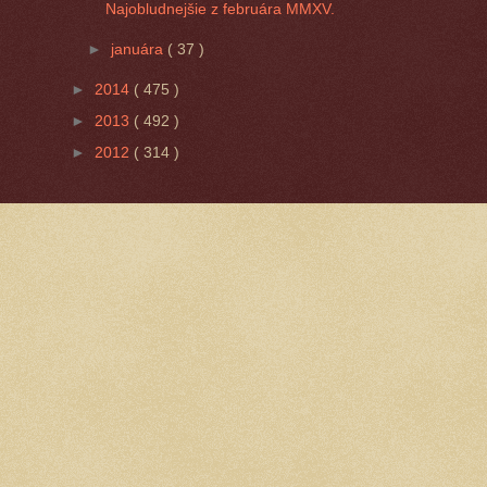
Najobludnejšie z februára MMXV.
►
januára
( 37 )
►
2014
( 475 )
►
2013
( 492 )
►
2012
( 314 )