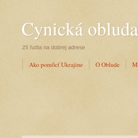
Cynická oblud
Zlí ľudia na dobrej adrese
Ako pomôcť Ukrajine
O Oblude
Mo