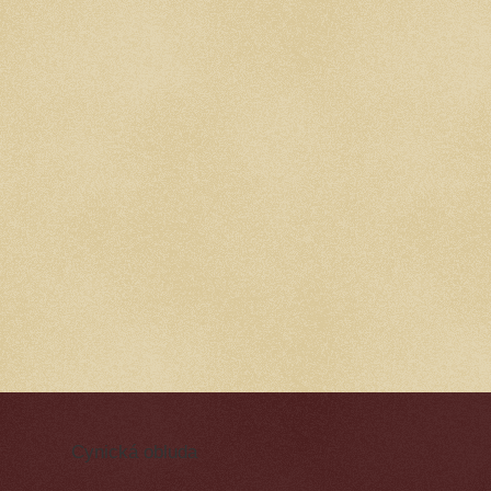
Cynická obluda