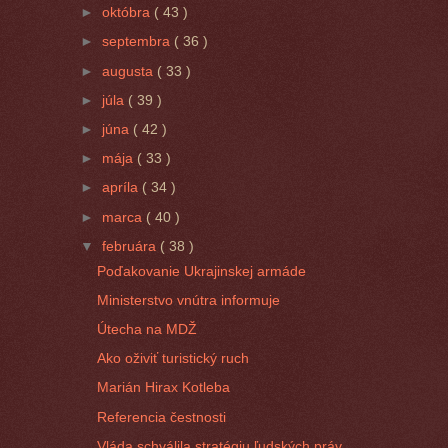
►
októbra
( 43 )
►
septembra
( 36 )
►
augusta
( 33 )
►
júla
( 39 )
►
júna
( 42 )
►
mája
( 33 )
►
apríla
( 34 )
►
marca
( 40 )
▼
februára
( 38 )
Poďakovanie Ukrajinskej armáde
Ministerstvo vnútra informuje
Útecha na MDŽ
Ako oživiť turistický ruch
Marián Hirax Kotleba
Referencia čestnosti
Vláda schválila stratégiu ľudských práv