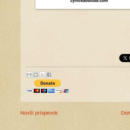
Novší príspevok
Do