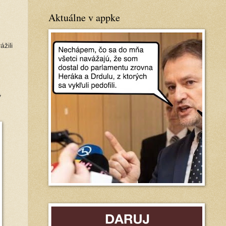
Aktuálne v appke
žili
ý