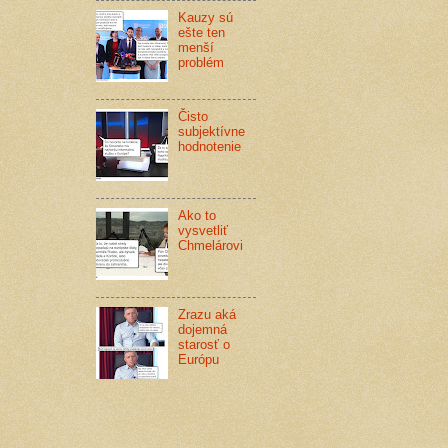
Kauzy sú
ešte ten
menší
problém
Čisto
subjektívne
hodnotenie
Ako to
vysvetliť
Chmelárovi
Zrazu aká
dojemná
starosť o
Európu