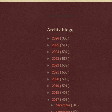
Cynická obluda
Archív blogu
►
2026
( 306 )
►
2025
( 511 )
►
2024
( 504 )
►
2023
( 517 )
►
2022
( 539 )
►
2021
( 500 )
►
2020
( 506 )
►
2019
( 501 )
►
2018
( 498 )
▼
2017
( 492 )
►
decembra
( 31 )
►
novembra
( 40 )