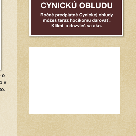
e o
o v
to.