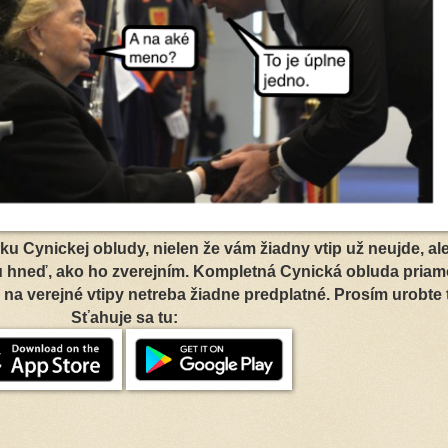
u Cynickej obludy, nielen že vám žiadny vtip už neujde, al
u hneď, ako ho zverejním. Kompletná Cynická obluda priam
 na verejné vtipy netreba žiadne predplatné. Prosím urobte 
Sťahuje sa tu: