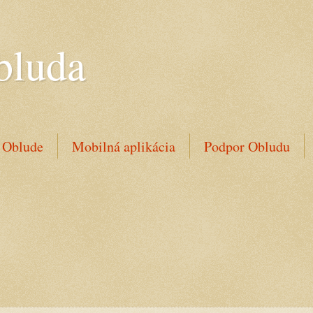
bluda
 Oblude
Mobilná aplikácia
Podpor Obludu