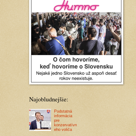
Najobludnejšie:
Podstatná
informácia
pre
konzervatívn
eho voliča