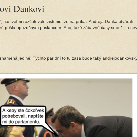
jovi Dankovi
17, nás veľmi rozčuľovalo zistenie, že na príkaz Andreja Danka otvárali
ú prišla opozočným poslancom. Áno, také zábavné časy sme žili a nevá
 znamená jediné: Týchto pár dní to tu zasa bude taký andrejodankovsk