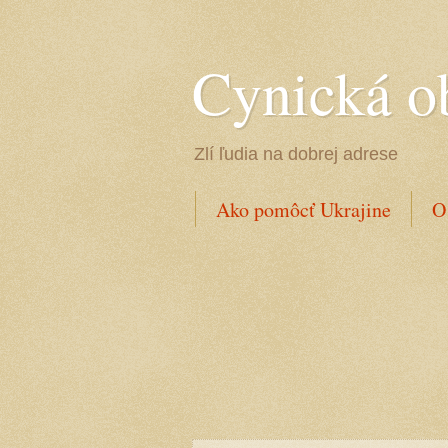
Cynická o
Zlí ľudia na dobrej adrese
Ako pomôcť Ukrajine
O