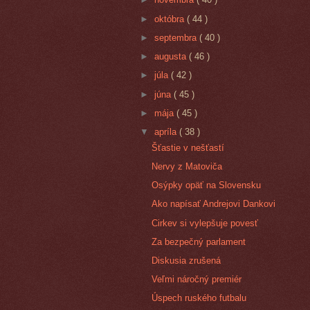
►
októbra
( 44 )
►
septembra
( 40 )
►
augusta
( 46 )
►
júla
( 42 )
►
júna
( 45 )
►
mája
( 45 )
▼
apríla
( 38 )
Šťastie v nešťastí
Nervy z Matoviča
Osýpky opäť na Slovensku
Ako napísať Andrejovi Dankovi
Cirkev si vylepšuje povesť
Za bezpečný parlament
Diskusia zrušená
Veľmi náročný premiér
Úspech ruského futbalu