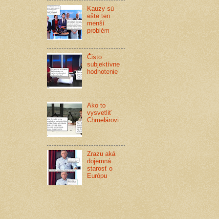
Kauzy sú
ešte ten
menší
problém
Čisto
subjektívne
hodnotenie
Ako to
vysvetliť
Chmelárovi
Zrazu aká
dojemná
starosť o
Európu