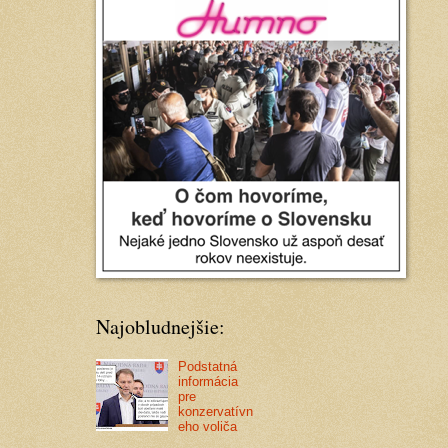
Najobludnejšie:
Podstatná
informácia
pre
konzervatívn
eho voliča