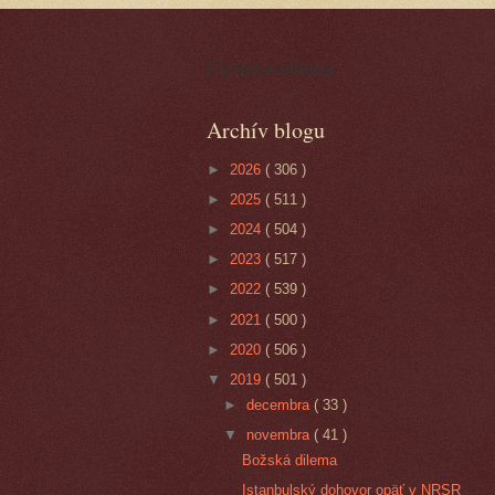
Cynická obluda
Archív blogu
►
2026
( 306 )
►
2025
( 511 )
►
2024
( 504 )
►
2023
( 517 )
►
2022
( 539 )
►
2021
( 500 )
►
2020
( 506 )
▼
2019
( 501 )
►
decembra
( 33 )
▼
novembra
( 41 )
Božská dilema
Istanbulský dohovor opäť v NRSR