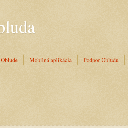
bluda
 Oblude
Mobilná aplikácia
Podpor Obludu