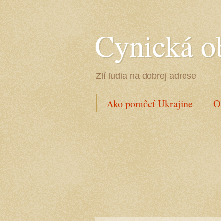
Cynická o
Zlí ľudia na dobrej adrese
Ako pomôcť Ukrajine
O