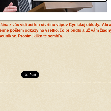
ina z vás vidí asi len štvrtinu vtipov Cynickej obludy. Ale 
 denne pošlem odkazy na všetko, čo pribudlo a už vám žiadn
neunikne. Prosím, kliknite semhľa.