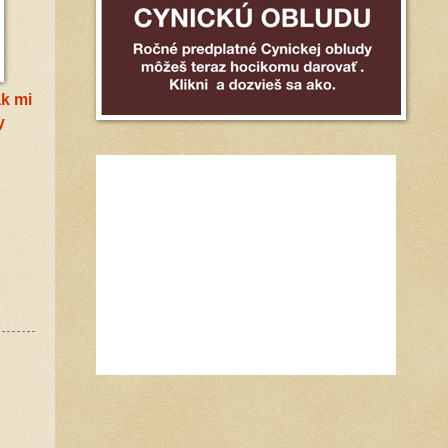
ak mi
y