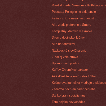
Rozdiel medzi Smerom a Kotlebovcam
Podstata Pellegriniho existencie
Fašisti znížia nezamestnanosť
Ako zistiť preferencie Smeru
Kompletný Matovič v skratke
Dilema dedinskej krčmy
Ako na fanatikov
Náckovské slovíčkárenie
Z božej vôle otrava
Úprimní noví politici
Kuffov-Chromíkov paradox
Aké dôležité je mať Petra Tótha
Kočnerova kamoška mudruje o slobod
Zadarmo nech ani farár nehrabe
Danko bráni socializmus
Toto nejako nevychádza