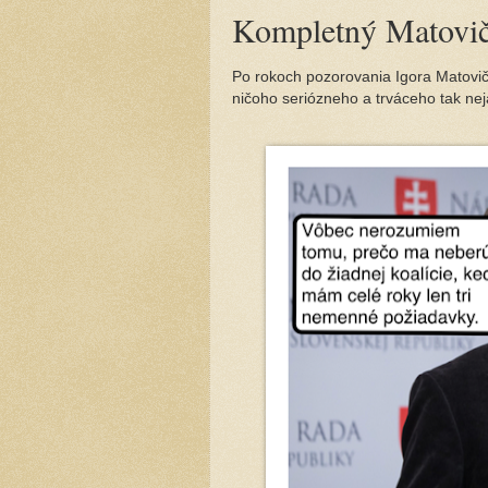
Kompletný Matovič
Po rokoch pozorovania Igora Matoviča
ničoho seriózneho a trváceho tak nej