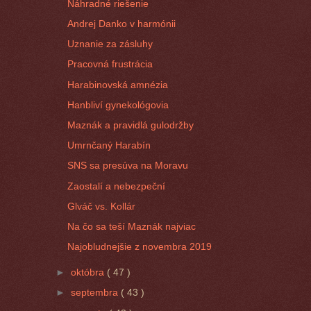
Náhradné riešenie
Andrej Danko v harmónii
Uznanie za zásluhy
Pracovná frustrácia
Harabinovská amnézia
Hanbliví gynekológovia
Maznák a pravidlá gulodržby
Umrnčaný Harabín
SNS sa presúva na Moravu
Zaostalí a nebezpeční
Glváč vs. Kollár
Na čo sa teší Maznák najviac
Najobludnejšie z novembra 2019
►
októbra
( 47 )
►
septembra
( 43 )