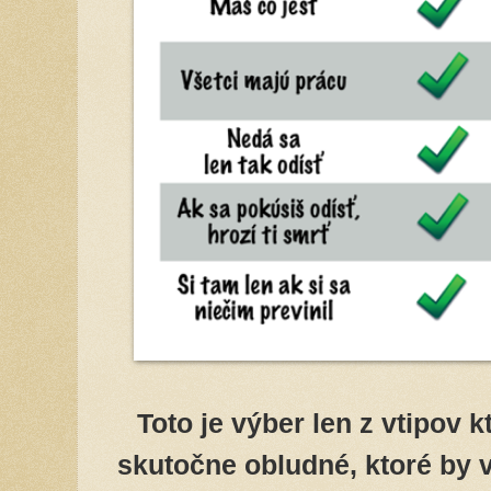
Toto je výber len z vtipov k
skutočne obludné, ktoré by 