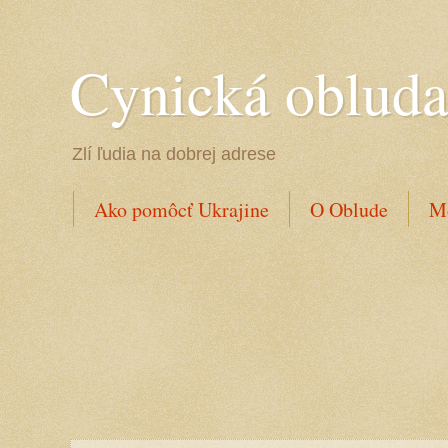
Cynická oblud
Zlí ľudia na dobrej adrese
Ako pomôcť Ukrajine
O Oblude
Mo