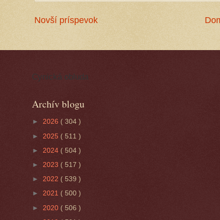
Novší príspevok
Do
Cynická obluda
Archív blogu
►
2026
( 304 )
►
2025
( 511 )
►
2024
( 504 )
►
2023
( 517 )
►
2022
( 539 )
►
2021
( 500 )
►
2020
( 506 )