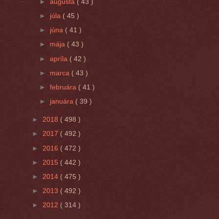
►
augusta
( 43 )
►
júla
( 45 )
►
júna
( 41 )
►
mája
( 43 )
►
apríla
( 42 )
►
marca
( 43 )
►
februára
( 41 )
►
januára
( 39 )
►
2018
( 498 )
►
2017
( 492 )
►
2016
( 472 )
►
2015
( 442 )
►
2014
( 475 )
►
2013
( 492 )
►
2012
( 314 )