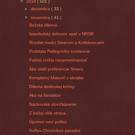
▼
2019
( 501 )
►
decembra
( 33 )
▼
novembra
( 41 )
Božská dilema
Istanbulský dohovor opäť v NRSR
Rozdiel medzi Smerom a Kotlebovcami
Podstata Pellegriniho existencie
Fašisti znížia nezamestnanosť
Ako zistiť preferencie Smeru
Kompletný Matovič v skratke
Dilema dedinskej krčmy
Ako na fanatikov
Náckovské slovíčkárenie
Z božej vôle otrava
Úprimní noví politici
Kuffov-Chromíkov paradox