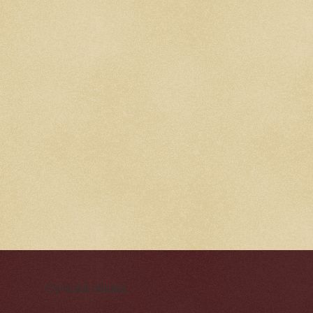
Cynická obluda