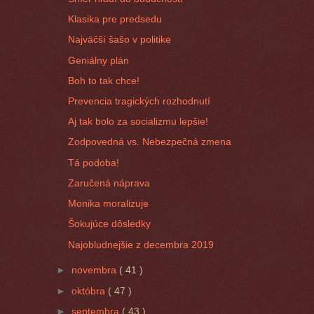
Klasika pre predsedu
Najväčší šašo v politike
Geniálny plán
Boh to tak chce!
Prevencia tragických rozhodnutí
Aj tak bolo za socializmu lepšie!
Zodpovedná vs. Nebezpečná zmena
Tá podoba!
Zaručená náprava
Monika moralizuje
Šokujúce dôsledky
Najobludnejšie z decembra 2019
►
novembra
( 41 )
►
októbra
( 47 )
►
septembra
( 43 )