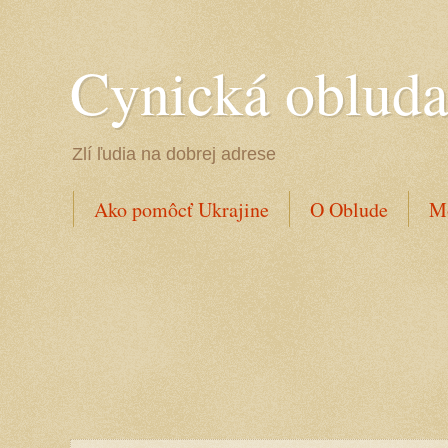
Cynická oblud
Zlí ľudia na dobrej adrese
Ako pomôcť Ukrajine
O Oblude
Mo