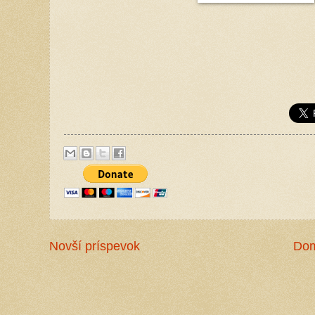
Novší príspevok
Do