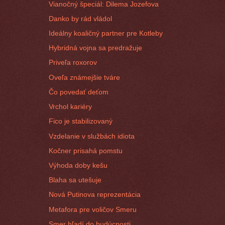
Vianočný špeciál: Dilema Jozefova
Danko by rád vládol
Ideálny koaličný partner pre Kotleby
Hybridná vojna sa predražuje
Priveľa roxorov
Oveľa známejšie tváre
Čo povedať deťom
Vrchol kariéry
Fico je stabilizovaný
Vzdelanie v službách idiota
Kočner prisahá pomstu
Výhoda doby kešu
Blaha sa utešuje
Nová Putinova reprezentácia
Metafora pre voličov Smeru
Smer hľadí do budúcnosti