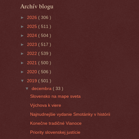
Archív blogu
►
2026
( 306 )
►
2025
( 511 )
►
2024
( 504 )
►
2023
( 517 )
►
2022
( 539 )
►
2021
( 500 )
►
2020
( 506 )
▼
2019
( 501 )
▼
decembra
( 33 )
Slovensko na mape sveta
Výchova k viere
Najnudnejšie vydanie Smotánky v histórii
Konečne tradičné Vianoce
Priority slovenskej justície